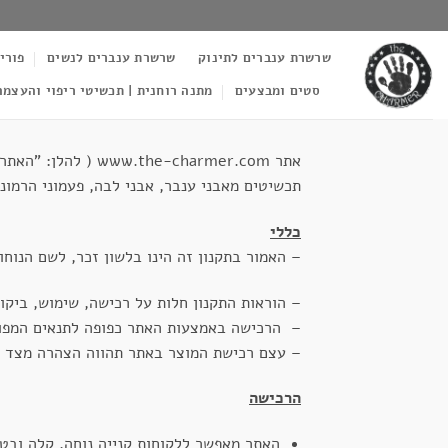
Ski
t
שרשרת ענברים לתינוק
שרשרת ענברים לנשים
פורי
conten
סטים ומבצעים
מתנה רוחנית | תכשיטי ריפוי והעצמה
אתר -charmer.com
תכשיטים מאבני ענבר, אבני לבה, פעמוני הרמוני
כללי
– האמור בתקנון זה הינו בלשון זכר, לשם הנוחו
– הוראות התקנון חלות על רכישה, שימוש, ביקו
– הרכישה באמצעות האתר כפופה לתנאים המפור
– עצם רכישת המוצר באתר תהווה הצהרה מצד הלק
הרכישה
האתר מאפשר ללקוחות קנייה נוחה, קלה ובט