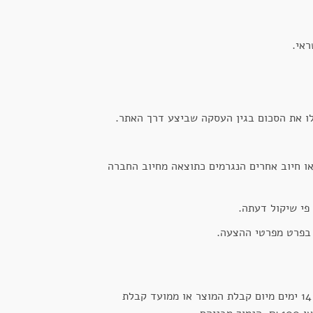
/או חיוב אחרים הנגרמים כתוצאה מחיוב החברה
פי שיקול דעתה.
בפרט מפרטי ההצעה.
– בהתאם לחוק הגנת הצרכן , התשמ"א-1981 (להלן: "החוק"), במסגרת עסקת מכר מרחוק, ניתן לבטל את העסקה בתוך 14 ימים מיום קבלת המוצר או ממועד קבלת