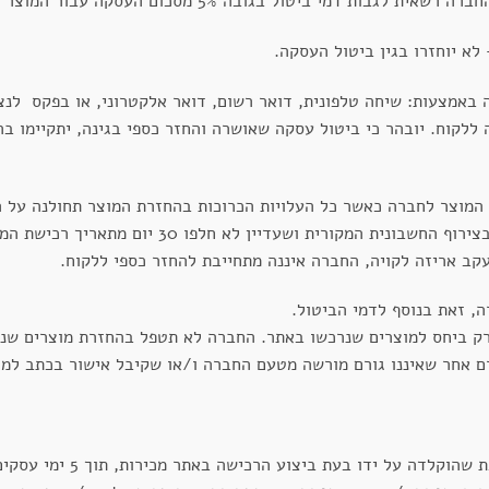
 בגובה 5% מסכום העסקה עבור המוצר או 100 ₪, הנמוך מבניהם.
א יוחזרו בגין ביטול העסקה.
 באמצעות: שיחה טלפונית, דואר רשום, דואר אלקטרוני, או בפקס לנצ
לקוח. יובהר כי ביטול עסקה שאושרה והחזר כספי בגינה, יתקיימו ב
המוצר לחברה כאשר כל העלויות הכרוכות בהחזרת המוצר תחולנה על 
נעשה שימוש במוצר, כשהוא באריזתו המקורית בצירוף 
ב אריזה לקויה, החברה איננה מתחייבת להחזר כספי ללקוח.
, זאת בנוסף לדמי הביטול.
רק ביחס למוצרים שנרכשו באתר. החברה לא תטפל בהחזרת מוצרים שנר
ורם אחר שאיננו גורם מורשה מטעם החברה ו/או שקיבל אישור בכתב למ
קלדה על ידו בעת ביצוע הרכישה באתר מכירות, תוך 5 ימי עסקים.