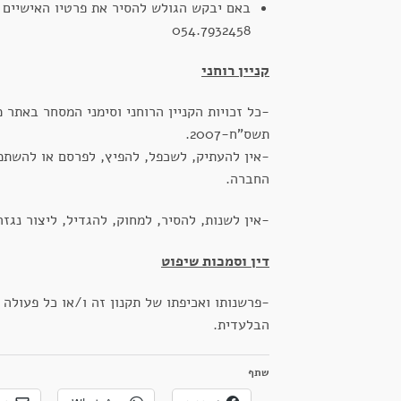
באם יבקש הגולש להסיר את פרטיו האישיים 
054.7932458
קניין רוחני
-כל זכויות הקניין הרוחני וסימני המסחר באתר מ
תשס"ח-2007.
-אין להעתיק, לשכפל, להפיץ, לפרסם או להשתמ
החברה.
-אין לשנות, להסיר, למחוק, להגדיל, ליצור נג
דין וסמכות שיפוט
-פרשנותו ואכיפתו של תקנון זה ו/או כל פעולה
הבלעדית.
שתף