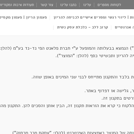
לקוחות מספרים
עלינו
כתבו עלינו
צור קשר
תעודות איכות ומקוריות
ות | ליווי רגשי ומסרים אישיים לכניסה להריון
פעמון הריון | פעמון מקסיק
 אנרגטיים
קרוב ללב – כלכלת עסק נשית
www.the ( להלן: "האתר") הנמצא בבעלותה והמופעל ע"י חברת פלאנט הפי נד-נד בע"
ה להריון ותכשיטי כסף (להלן: "המוצר").
ת בלבד והתקנון מתייחס לבני שני המינים באופן שווה.
ר, גלישה או דפדוף באתר.
טים בתקנון זה.
וח כי קרא את הוראות תקנון זה, הבין אותן והסכים להן. התקנון מהוו
וחה של המוצר באמצעות האינטרנט (להלן: "עסקת מכר מרחוק")