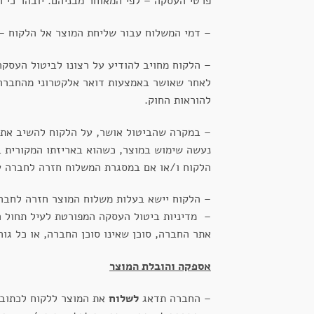
פרטי העסקה – לפי המאוחר מבניהם. יובהר כי החברה רשאית לגבות דמי ביטול
– דמי המשלוח עבור שליחת המוצר אל הלקוח – ל
– הלקוח מחויב להודיע על רצונו לביטול העסקה
לאחר שאושר באמצעות דואר אלקטרוני מהחברה ל
להוראות החוק.
– במקרה שהביטול אושר, על הלקוח להשיב את 
הלקוח ו/או אם במסגרת המשלוח חזרה לחברה עק
– הלקוח יישא בעלות משלוח המוצר חזרה לחברה
– מדיניות ביטול העסקה המפורטת לעיל תחול 
אתר החברה, סוכן שאינו סוכן החברה, או כל ג
אספקה והובלת המוצר
– החברה תדאג
לשלוח
את המוצר ללקוח לכתובת שהו