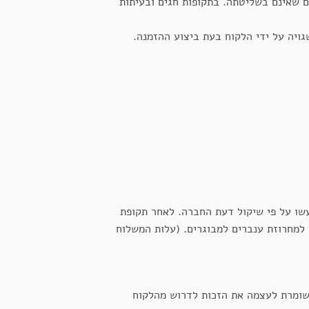
ם שאינם בשליטתה. בתקופות חגים ובעיתות
ויה על ידי הלקוח בעת ביצוע ההזמנה.
עשו על פי שיקול דעת החברה. לאחר תקופת
חברה מעניקה שירותי תיקון, במידה וניתן לתקן את הפגם, בעלות של 85 ₪ למחרוזת ענברים לתינוק ו 110 ₪ למחרוזת ענברים למבוגרים. (עלות המשלוח
שומרת לעצמה את הזכות לדרוש מהלקוח