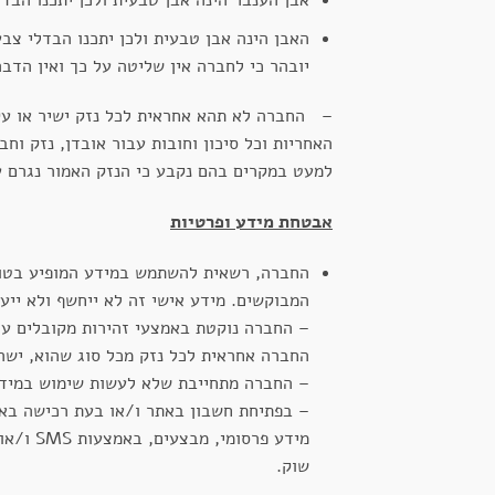
אבן הענבר הינה אבן טבעית ולכן יתכנו הבדל
האבן הינה אבן טבעית ולכן יתכנו הבדלי צבע 
יובהר כי לחברה אין שליטה על כך ואין הדבר
– החברה לא תהא אחראית לכל נזק ישיר או עקי
האחריות וכל סיכון וחובות עבור אובדן, נזק וח
למעט במקרים בהם נקבע כי הנזק האמור נגרם 
אבטחת מידע ופרטיות
החברה, רשאית להשתמש במידע המופיע בטופס
המבוקשים. מידע אישי זה לא ייחשף ולא ייע
– החברה נוקטת באמצעי זהירות מקובלים על
החברה אחראית לכל נזק מכל סוג שהוא, ישר 
– החברה מתחייבת שלא לעשות שימוש במידע
– בפתיחת חשבון באתר ו/או בעת רכישה באת
מידע פ
שוק.