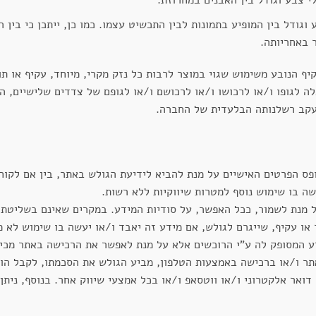
י צבע וגודל בין האבנים במחרוזת.
וגודל בין המופיע בתמונות לבין התכשיט עצמו. כמו כן, ייתכן כי בין 
 באחריותה.
ף הנובע משימוש שגוי במוצר לרבות כל נזק מקרי, מיוחד, עקיף או ת
בלה לגופו ו/או לרכושו ו/או לרכושם ו/או לגופם של צדדים שלישיים, 
עקב רשלנותה הבלעדית של החברה.
 הפרטים האישיים על מנת להביא לידיעת הגולש באתר, בין אם לקוח ו
שה בו שימוש נוסף למטרות שיווקיות ללא רשות.
 מנת לשמור, ככל האפשר, על סודיות המידע. במקרים שאינם בשליטת ה
או עקיף, שייגרם לגולש, אם מידע זה יאבד ו/או יעשה בו שימוש לא מ
 המסופק לה ע"י הרוכשים אלא על מנת לאפשר את הרכישה באתר מכירו
ר ו/או ברכישה באמצעות הטלפון, מביע הגולש את הסכמתו, לקבל הוד
רסומי, מבצעים, באמצעות SMS ו/או דואר אלקטרוני ו/או ווטסאפ ו/או בכל אמצעי שיווק אח