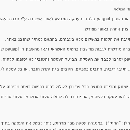
ר המלאי.
רה ע"י חברת האשראי.
וין אחרת באופן מפורש.
ייבת את הלקוח בתשלום מלא בעבורם, בהתאם למחיר שהוצג באתר.
בון כרטיס האשראי ו/או מחשבון ה-payapl שלו את הסכום בגין העסקה שביצע דרך האתר.
חיובי ריבית, חיובים כספיים, חיובים בגין יתרת חובה, או כל עמלה ו
יווק ומכירת המוצר בכל עת וכן לשלול זכות רכישה באתר מכירות על 
ו/או עסקה כלשהיא, אם יתברר לה שחלה טעות אנוש או טעות טכנית 