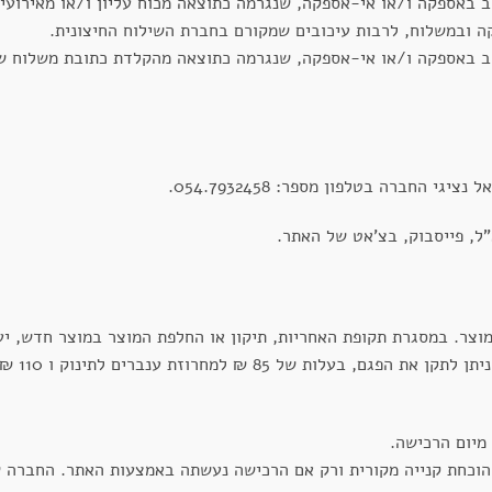
ב באספקה ו/או אי-אספקה, שנגרמה כתוצאה מכוח עליון ו/או מאירועי
ה ובמשלוח, לרבות עיכובים שמקורם בחברת השילוח החיצונית.
ב באספקה ו/או אי-אספקה, שנגרמה כתוצאה מהקלדת כתובת משלוח שג
י החברה בטלפון מספר: 054.7932458.
"ל, פייסבוק, בצ'אט של האתר.
מוצר. במסגרת תקופת האחריות, תיקון או החלפת המוצר במוצר חדש, י
האחריות ה
 הוכחת קנייה מקורית ורק אם הרכישה נעשתה באמצעות האתר. החברה 