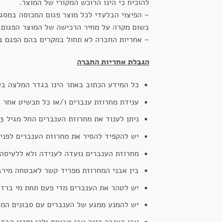
להוכיח כי הינו הרוכש המקורי של המוצר.
– הפיצוי הבלעדי לכל מוצר פגום המכוסה במסג
בשום מקרה על מחיר הרכישה של המוצר הפגום.
– אחריות החברה לא תחול במקרים בהם הפגם במ
הגבלת אחריות החברה
כל המידע הכתוב באתר הינו בגדר המלצה בל
ענידת מחרוזת ענברים ו/או כל תכשיט אחר ל
ניתן לענוד את מחרוזת הענברים החל מגיל 3 חודשים ומעלה, אך ורק תחת השגחת מבוגר.
יש להקפיד להסיר את מחרוזת הענברים לפני 
מחרוזת הענברים נועדה לענידה ולא ללעיסה.
בין אבני המחרוזת מפריד קשר לאבטחה מירבי
יש לטהר את הענברים מדי פעם תחת מי ברז ז
יש להמנע ממגע של הענברים עם סבונים המכי