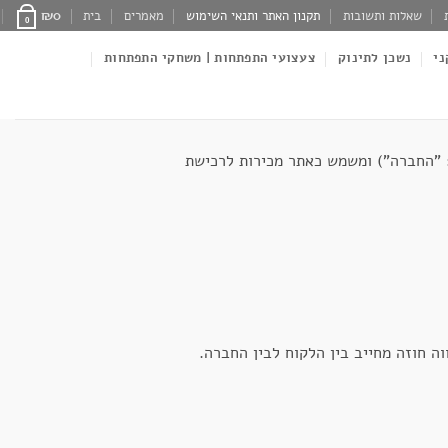
שאלות ותשובות
תקנון האתר ותנאי השימוש
מאמרים
בית
0
₪
0
ני
נשכן לתינוק
צעצועי התפתחות | משחקי התפתחות
מ (להלן: "החברה") ומשמש כאתר מכירות לרכישת
ה חוזה מחייב בין הלקוח לבין החברה.