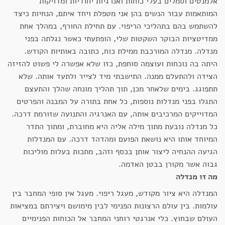
אלמנטים וסמלים בעלי כוחות ואנרגיות יחודיות ומדויקות
אותה ולהיות בסביבתה
מימי נפטרה ב – 2008 בגיל 60 לאחר
המותאמות עבור הנשים בהן אני מטפלת ויחד איתם, הנחיות כיצד
10 שנים של התמודדות עם מחלת סרטן השד.
להשתמש בהם בתהליכי הריפוי. עם תחילת החורף, במהלך אחת
ממדיטציות הבוקר השקטות שלי, הופתעתי כאשר נגלתה בפני
מנדלה. מנדלה המורכבת ממילת כוח, כתובה באותיות הקודש.
היתה בה נוכחות ועוצמה סוחפת, כזו שלא אפשרה לי פשוט להזיזה
הצידה ולהתעלם ממנה. התישבתי מיד לצייר ולתעד אותה. שלא
תתפוגג. בימים שלאחר מכן, תוך תהליך מונחה שהלך והתעצם
התגלו בפני מנדלות נוספות, כל אחת בתורה על המבנה והפרטים
המדוייקים המרכיבים אותה, עם האנרגיה והתנועה שזורמת דרכה.
כל מנדלה נובעת מתוך מילה אליה היא מחוברת, ומתוך התדר
המיוחד אותו היא נושאת הפועם ומהדהד דרכה. עם המנדלות
הגיעה ההנחיה ליצור אותן בכסף וזהב, מתכות בעלות מוליכות
גבוה אשר מקורן בבטן האדמה.
מה זו מנדלה
המנדלה היא ציור מקודש, מעגל ריפוי. מעגל אין סופי המחבר בין
עולמות. בין עולם הרצונות הפנימי לבין מימושם ויצירתם במציאות
העולם שבחוץ. כלי אנרגטי רוחני המחבר אל הכוחות הפנימיים