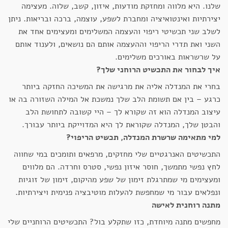
שלנו. היא מלווה ומחזקת מודעות, איזון, קשב, שלוה. מעצימה
יצירתיות ואינטואיציה ומחברת לשפע, עוצמה, ברכה ובריאות. ניתן
לשלב שני תכשיטי ריפוי והעצמה המשלימים ומעצימים אחד את
השני ואת תדרי הריפוי וההעצמה אותם הם נושאים, ולענוד אותם
על שרשראות באורכים משלימים.
איך לבחור את התכשיט הרוחני שלך?
בחרי את המנדלה אליה את מרגישה את המשיכה החזקה ביותר
כרגע – בין אם תשומת הלב שלך נמשכת אל המילה השזורה בה או
עיצוב המנדלה הוא זה שקורא לך – היי קשובה לתחושת הלב
והבטן שלך, המנדלה שקוראת לך היא המדוייקת ביותר עבורך.
למי מתאימה שרשרת המנדלה, תכשיט הריפוי?
התכשיטים האנרגטיים שלי מחזקים, מרפאים ותומכים במי שחווה
לחץ נפשי מתמשך, חוסר איזון נפשי, סטרס וחרדה. הם מלווים
ומעצימים מי שמתרגלת זימון של שפע מהיקום, זימון של זוגיות
ונפלאים עבור מי שמחפשת להעלות מוטיבציה פנימית ויצירתיות.
מתנה רוחנית לאישה
מחפשים מתנה מיוחדת, כזו שתקלע בול? התכשיטים הרוחניים שלי