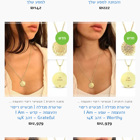
והכוונה למסע שלך
למסע שלך
₪
142
₪
222
חדש
חדש
מתנה רוחנית | תכשיטי ריפוי והעצמה אנרגטיים
מתנה רוחנית | תכשיטי ריפוי והעצמה אנרגטיים
שרשרת מנדלה | תכשיט ריפוי
שרשרת מנדלה | תכשיט ריפוי
והעצמה – שפע – I Am
והעצמה – קדש – I Am
Worthy – זהב 14K
Grateful – זהב 14K
₪
2,979
₪
2,979