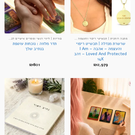
מתנה רוחנית | תכשיטי ריפוי והעצמה אנרגטיים
פוריות | ליווי רגשי ומסרים אישיים לכניסה להריון
שרשרת מנדלה | תכשיט ריפוי
תדר מלווה : נוכחות עוטפת
והעצמה – אהבה – I Am
בנתיב שלך
Loved And Protected – זהב
14K
₪
801
₪
2,979