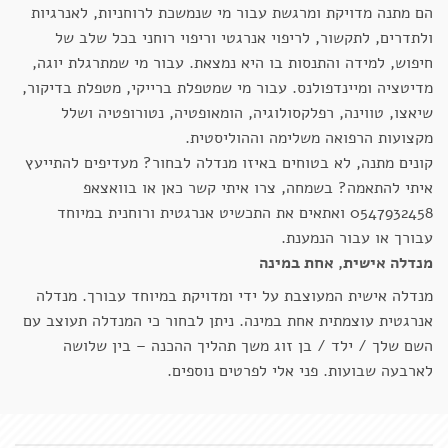
הם מתנה מדויקת ומרגשת עבור מי שנמשכת לרוחניות, לאנרגיות
ולתדרים, לתקשור, לריפוי אנרגטי וריפוי רוחני בכל שלב של
חיפוש, למידה והתנסות בו היא נמצאת. עבור מי שמתרגלת יוגה,
מדיטציה ומיינדפולנס. עבור מי שמטפלת ברייקי, מטפלת בדיקור,
שיאצו, טווינה, רפלקסולוגיה, הומאופטיה, נטורופטיה ושלל
מקצועות הרפואה משלימה וההוליסטית.
קונים מתנה, לא בטוחים באיזו מנדלה לבחור? מעדיפים להתייעץ
איתי להתאמה? בשמחה, צרו איתי קשר כאן או בוואצאפ
0547932458 ואתאים את התכשיט אנרגטית ורוחנית במיוחד
עבורך או עבור הנמענת.
מנדלה אישית, אחת במינה
מנדלה אישית המעוצבת על ידי ומדויקת במיוחד עבורך. מנדלה
אנרגטית עוצמתית אחת במינה. ניתן לבחור כי המנדלה תעוצב עם
השם שלך / ילד / בן זוג משך תהליך ההכנה – בין שלושה
לארבעה שבועות. פני אלי לפרטים נוספים.