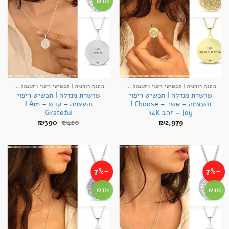
חדש
מתנה רוחנית | תכשיטי ריפוי והעצמה אנרגטיים
מתנה רוחנית | תכשיטי ריפוי והעצמה אנרגטיים
שרשרת מנדלה | תכשיט ריפוי
שרשרת מנדלה | תכשיט ריפוי
והעצמה – אשר – I Choose
והעצמה – קדש – I Am
Joy – זהב 14K
Grateful
המחיר
המחיר
₪
390
₪
420
₪
2,979
המקורי
הנוכחי
היה:
הוא:
₪390.
₪420.
-7%
-7%
חדש
חדש