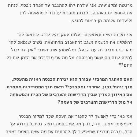
מרגשת ומקצועית. אני עוזרת להן להתגבר על הפחד מכסף, לנתח
את המספרים באהבה, ולבנות תוכנית עבודה שמתאימה להן
וליעדים אליהם הן רוצות להגיע.
אני מלווה נשים עצמאיות בעלות עסק מעל שנה, שנמאס להן
להשקיע את הנשמה ושוב להתאכזב מהתוצאה. נשים שנמאס להן
מהריבים סביב זה עם הבעל, ומלשמוע שוב ושוב: “איך זה יכול
להיות שזה מה שאת מכניסה? על מה את מבזבזת את הזמן שם כל
היום?”
האם האתגר המרכזי עבורך הוא יצירת הכנסה ראויה מהעסק,
תוך ניהול נכון, אחראי ומקצועי? וזאת תוך התמודדות מתמדת
עם האיזון העדין שבין הדרישות והצרכים של הבית והמשפחה
אל מול הדרישות והצרכים של העסק?
אני כאן כדי לאפשר לך להפוך את העסק שלך למקור הכנסה
משמעותי ויציב. יחד, נבין מה את באמת רוצה, נסתכל ברוגע על
הכל, ונבנה תוכנית שתאפשר לך להרוויח את מה שאת באמת ראויה