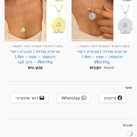
מתנה רוחנית | תכשיטי ריפוי והעצמה אנרגטיים
מתנה רוחנית | תכשיטי ריפוי והעצמה אנרגטיים
שרשרת מנדלה | תכשיט ריפוי
שרשרת מנדלה | תכשיט ריפוי
והעצמה – שפע – I Am
והעצמה – שפע – I Am
Worthy
Worthy – זהב 14K
המחיר
המחיר
₪
2,979
₪
390
₪
420
המקורי
הנוכחי
היה:
הוא:
₪390.
₪420.
שתף
פייסבוק
WhatsApp
דואר אלקטרוני
אהבתי
טוען...