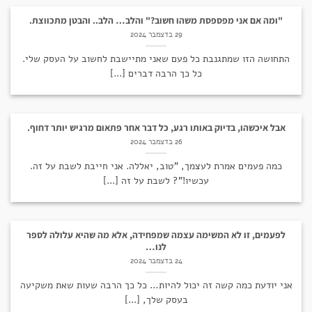
"ומה אם אני מפספסת משהו חשוב?" והלב… הלב.. והבטן מתכווצת.
29 בדצמבר 2024
התחושה הזו שמתגנבת כל פעם שאני מתיישבת לחשוב על העסק שלי.
כל כך הרבה דברים [...]
אבל איכשהו, בדיוק באותו רגע, כל דבר אחר פתאום מרגיש יותר דחוף.
26 בדצמבר 2024
כמה פעמים אמרת לעצמך, "טוב, יאללה. אני חייבת לשבת על זה.
עכשיו!"? לשבת על זה [...]
לפעמים, זו לא המשימה עצמה שמפחידה, אלא מה שהיא עלולה לספר
לנו…
24 בדצמבר 2024
אני יודעת כמה קשה זה יכול להיות… כל כך הרבה שעות שאת משקיעה
בעסק שלך, [...]