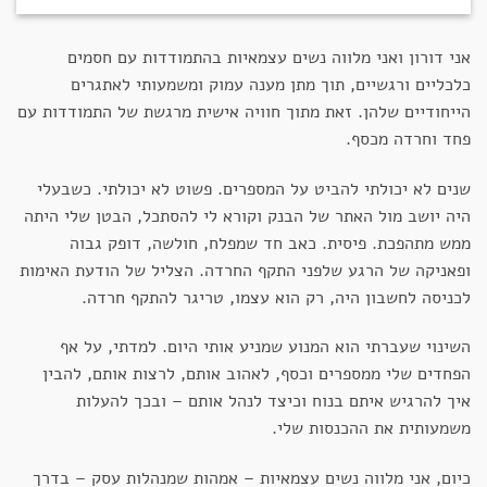
אני דורון ואני מלווה נשים עצמאיות בהתמודדות עם חסמים
כלכליים ורגשיים, תוך מתן מענה עמוק ומשמעותי לאתגרים
הייחודיים שלהן. זאת מתוך חוויה אישית מרגשת של התמודדות עם
פחד וחרדה מכסף.
שנים לא יכולתי להביט על המספרים. פשוט לא יכולתי. כשבעלי
היה יושב מול האתר של הבנק וקורא לי להסתכל, הבטן שלי היתה
ממש מתהפכת. פיסית. כאב חד שמפלח, חולשה, דופק גבוה
ופאניקה של הרגע שלפני התקף החרדה. הצליל של הודעת האימות
לכניסה לחשבון היה, רק הוא עצמו, טריגר להתקף חרדה.
השינוי שעברתי הוא המנוע שמניע אותי היום. למדתי, על אף
הפחדים שלי ממספרים וכסף, לאהוב אותם, לרצות אותם, להבין
איך להרגיש איתם בנוח וכיצד לנהל אותם – ובכך להעלות
משמעותית את ההכנסות שלי.
כיום, אני מלווה נשים עצמאיות – אמהות שמנהלות עסק – בדרך