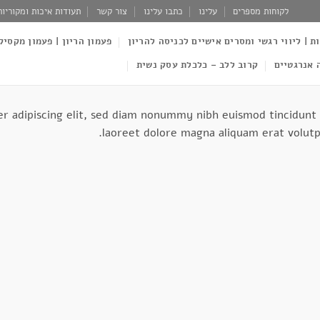
לקוחות מספרים
עלינו
כתבו עלינו
צור קשר
תעודות איכות ומקוריות
ות | ליווי רגשי ומסרים אישיים לכניסה להריון
פעמון הריון | פעמון מקסיק
 אנרגטיים
קרוב ללב – כלכלת עסק נשית
r adipiscing elit, sed diam nonummy nibh euismod tincidunt
laoreet dolore magna aliquam erat volutp