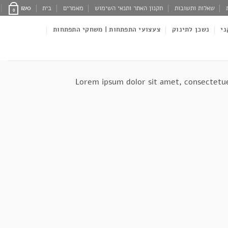
שאלות ותשובות
תקנון האתר ותנאי השימוש
מאמרים
בית
0
₪
0
ני
נשכן לתינוק
צעצועי התפתחות | משחקי התפתחות
Lorem ipsum dolor sit amet, consectetue