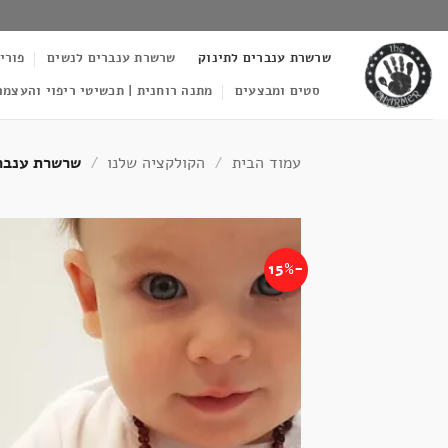
Ski
t
שרשרת ענברים לתינוק
שרשרת ענברים לנשים
פורי
conten
סטים ומבצעים
מתנה רוחנית | תכשיטי ריפוי והעצמה
עמוד הבית
/
הקולקציה שלנו
/
שרשרת ענברי
-15%