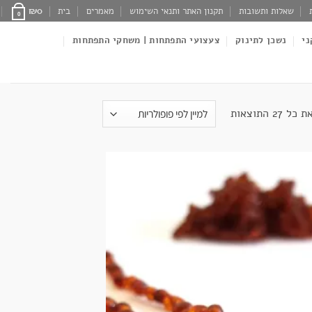
שאלות ותשובות
תקנון האתר ותנאי השימוש
מאמרים
בית
0
₪
0
ני
נשכן לתינוק
צעצועי התפתחות | משחקי התפתחות
ממוין
27⁩ התוצאות
לפי
פופולריות