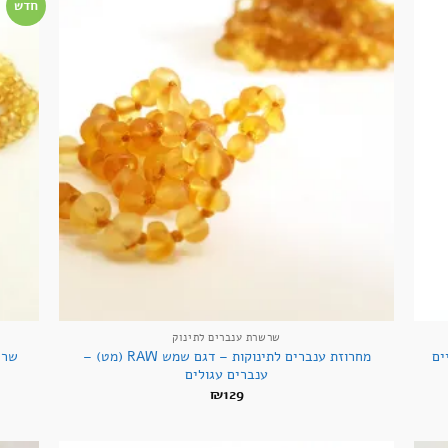
חדש
+
+
שרשרת ענברים לתינוק
מחרוזת ענברים לתינוקות – דגם שמש RAW (מט) –
ים
שרש
ענברים עגולים
₪
129