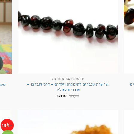
+
+
שרשרת ענברים לתינוק
ענברים
שרשרת ענברים לתינוקות וילדים – דגם דובדבן –
סט 
ענברים עגולים
המחיר
המחיר
₪
110
₪
130
המקורי
הנוכחי
היה:
הוא:
₪110.
₪130.
-15%