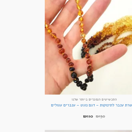
+
התכשיטים הנמכרים ביותר שלנו
רת ענבר לתינוקות – דגם נוגט – ענברים עגולים
המחיר
המחיר
₪
110
₪
130
המקורי
הנוכחי
היה:
הוא:
₪110.
₪130.