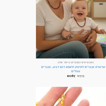
+
התכשיטים הנמכרים ביותר שלנו
שרשרת ענברים לתינוק ולאמא דגם דבש, ענברים
עגולים
המחיר
המחיר
₪
287
₪
319
המקורי
הנוכחי
היה:
הוא:
₪287.
₪319.