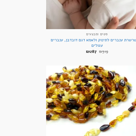
+
סטים ומבצעים
רשרת ענברים לתינוק ולאמא דגם דובדבן, ענברים
עגולים
המחיר
המחיר
₪
287
₪
319
המקורי
הנוכחי
היה:
הוא:
₪287.
₪319.