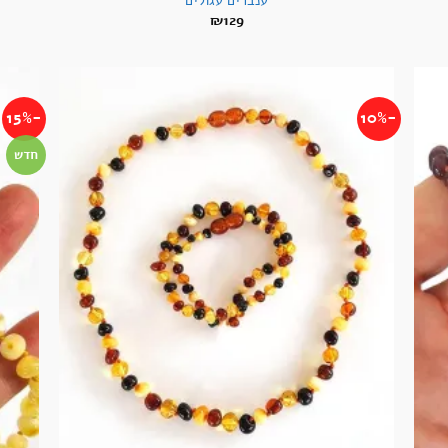
₪
129
-15%
-10%
חדש