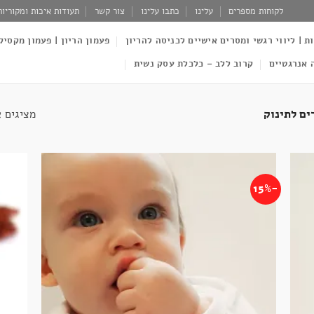
לקוחות מספרים
עלינו
כתבו עלינו
צור קשר
תעודות איכות ומקוריות
ות | ליווי רגשי ומסרים אישיים לכניסה להריון
פעמון הריון | פעמון מקסיק
 אנרגטיים
קרוב ללב – כלכלת עסק נשית
מציגים את כל ⁦
ם לתינוק
-15%