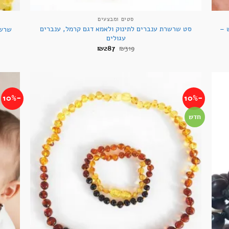
+
+
סטים ומבצעים
 –
סט שרשרת ענברים לתינוק ולאמא דגם קרמל, ענברים
שרשר
עגולים
המחיר
המחיר
₪
287
₪
319
המקורי
הנוכחי
היה:
הוא:
₪287.
₪319.
-10%
-10%
חדש