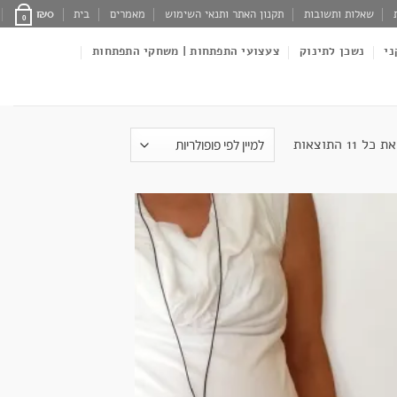
שאלות ותשובות
תקנון האתר ותנאי השימוש
מאמרים
בית
0
₪
0
ני
נשכן לתינוק
צעצועי התפתחות | משחקי התפתחות
ממוין
⁦11⁩ התוצאות
לפי
פופולריות