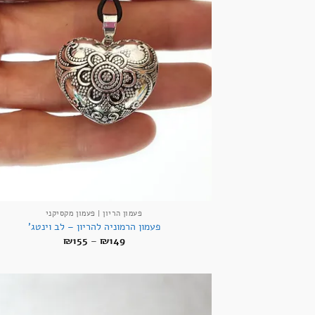
פעמון הריון | פעמון מקסיקני
פעמון הרמוניה להריון – לב וינטג'
טווח
₪
155
–
₪
149
מחירים:
עד