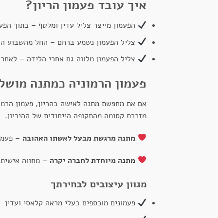
איך עובד פעמון הריון?
הפעמון מייצר צליל עדין ומלטף – בתוך הפעמ
צליל הפעמון נשמע ברחם – החל מהשבוע ה-20 להריון, העובר מתחיל לפתח חוש שמיעה, והוא מזהה את הצליל המרגיע של הפעמ
צליל הפעמון מלווה גם אחרי הלידה – לאחר ש
פעמון הרמוניה כמתנה מושל
אם את מחפשת מתנה לאישה בהריון, פעמון הרמו
מזכרת קסומה מהתקופה הייחודית של ההיריון.
מתנה מרגשת מבעל לאשתו האהובה
– פעמו
מתנה מיוחדת לחברה יקרה
– מחווה אישית 
מגוון עיצובים לבחירתך
פעמונים מוכספים בעלי מראה קלאסי ועדין