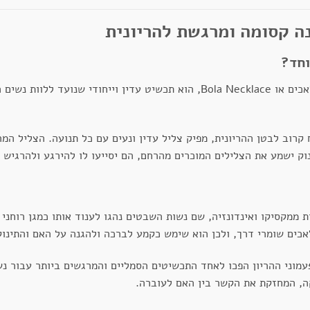
נה קסומה ומרגשת להריונית
וחד?
פעמון הרמוניה להריון, הידוע גם בשם פעמון מלאכים או Bola Necklace, הוא תכשיט 
קרוב לבטן ההריונית, מפיק צליל עדין ונעים עם כל תנועה. הצליל המר
ק ישמע את הצלילים המוכרים מהרחם, הם יסייעו לו להירגע ולהרגיש 
ת ממקסיקו ואינדונזיה, שם נשות השבטים נהגו לענוד אותו כמגן רוחנ
אכים שומרי דרך, ולכן הוא שימש כקמע לברכה ולהגנה על האם והתינוק
מוני ההריון הפכו לאחד התכשיטים הסמליים והמרגשים ביותר עבור נשי
, המחזקת את הקשר בין האם לעוברה.