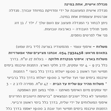
מנדלה אישית, אחת במינה
מנדלה אישית המעוצבת על ידי ומדויקת במיוחד עבורך. מנדלה
אנרגטית עוצמתית אחת במינה.
ניתן לבחור כי המנדלה תעוצב עם השם שלך / ילד / בן זוג
משך תהליך העבודה – כארבעה שבועות.
פני אלי לפרטים נוספים.
משלוח -
איסוף עצמי - מהסטודיו בצרעה (ליד בית שמש)
בתאום מראש: 054.7932458
.
אנחנו מציעים שתי אפשרויות
משלוח בארץ:
איסוף מנקודת חלוקה
- בעלות 27 ש"ח. בדרך
כלל בין 9 - 4 ימי עסקים, לרב חלקי הארץ. הזמנות שיכנסו בימים
חמישי ועד ראשון ב 19:00 ישלחו בדרך כלל בשני * הזמנות
שיכנסו בימים שני ועד שלישי ב 19:00 ישלחו בדרך כלל ברביעי
*
משלוח מהיר עם שליח עד הבית
- 47 ש"ח. מסירה לרב 2 - 3
ימי עסקים מיום האיסוף מאיתנו - תלוי במען זמן האספקה
המשוער לא כולל ישובים הנמצאים *ברשימת הישובים החריגים
איסוף המשלוחים על ידי שליח, בדרך כלל בימי ראשון ורביעי.
הזמנות שיכנסו בימים חמישי ועד שבת ב 19:00 יאספו בדרך כלל