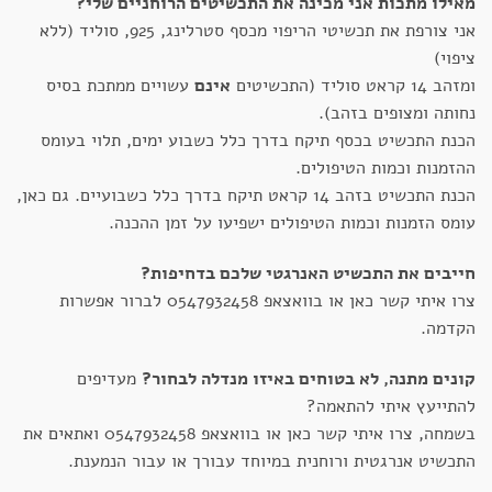
מאילו מתכות אני מכינה את התכשיטים הרוחניים שלי?
אני צורפת את תכשיטי הריפוי מכסף סטרלינג, 925, סוליד (ללא
ציפוי)
ומזהב 14 קראט סוליד (התכשיטים
אינם
עשויים ממתכת בסיס
נחותה ומצופים בזהב).
הכנת התכשיט בכסף תיקח בדרך כלל כשבוע ימים, תלוי בעומס
ההזמנות וכמות הטיפולים.
הכנת התכשיט בזהב 14 קראט תיקח בדרך כלל כשבועיים. גם כאן,
עומס הזמנות וכמות הטיפולים ישפיעו על זמן ההכנה.
חייבים את התכשיט האנרגטי שלכם בדחיפות?
צרו איתי קשר כאן או בוואצאפ 0547932458 לברור אפשרות
הקדמה.
קונים מתנה, לא בטוחים באיזו מנדלה לבחור?
מעדיפים
להתייעץ איתי להתאמה?
בשמחה, צרו איתי קשר כאן או בוואצאפ 0547932458 ואתאים את
התכשיט אנרגטית ורוחנית במיוחד עבורך או עבור הנמענת.