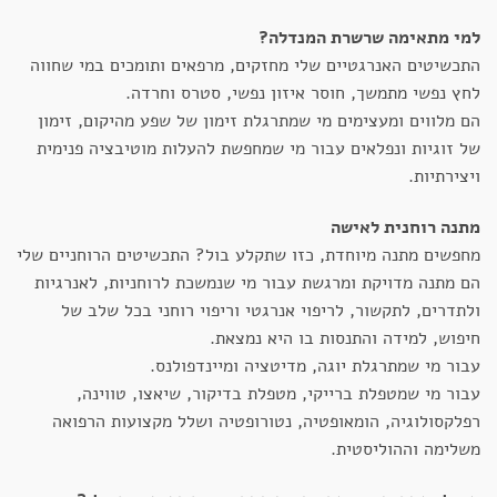
למי מתאימה שרשרת המנדלה?
התכשיטים האנרגטיים שלי מחזקים, מרפאים ותומכים במי שחווה
לחץ נפשי מתמשך, חוסר איזון נפשי, סטרס וחרדה.
הם מלווים ומעצימים מי שמתרגלת זימון של שפע מהיקום, זימון
של זוגיות ונפלאים עבור מי שמחפשת להעלות מוטיבציה פנימית
ויצירתיות.
מתנה רוחנית לאישה
מחפשים מתנה מיוחדת, כזו שתקלע בול? התכשיטים הרוחניים שלי
הם מתנה מדויקת ומרגשת עבור מי שנמשכת לרוחניות, לאנרגיות
ולתדרים, לתקשור, לריפוי אנרגטי וריפוי רוחני בכל שלב של
חיפוש, למידה והתנסות בו היא נמצאת.
עבור מי שמתרגלת יוגה, מדיטציה ומיינדפולנס.
עבור מי שמטפלת ברייקי, מטפלת בדיקור, שיאצו, טווינה,
רפלקסולוגיה, הומאופטיה, נטורופטיה ושלל מקצועות הרפואה
משלימה וההוליסטית.