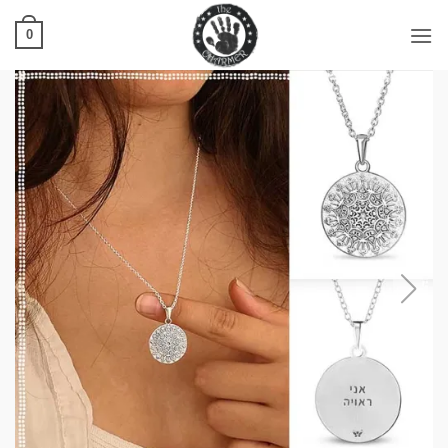
Ski
t
0
conten