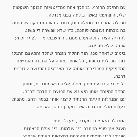
עם תחילת החורף, במהלך אחת ממדיטציות הבוקר השקטות
שלי, הופתעתי כאשר נגלתה בפני מנדלה.
מנדלה המורכבת ממילת כוח, כתובה באותיות הקודש. היתה
בה נוכחות ועוצמה סוחפת, כזו שלא אפשרה לי פשוט
להזיזה הצידה ולהתעלם ממנה. התישבתי מיד לצייר ולתעד
אותה. שלא תתפוגג.
בימים שלאחר מכן, תוך תהליך מונחה שהלך והתעצם התגלו
בפני מנדלות נוספות, כל אחת בתורה על המבנה והפרטים
המדוייקים המרכיבים אותה, עם האנרגיה והתנועה שזורמת
דרכה.
כל מנדלה נובעת מתוך מילה אליה היא מחוברת, ומתוך
התדר המיוחד אותו היא נושאת הפועם ומהדהד דרכה.
עם המנדלות הגיעה ההנחיה ליצור אותן בכסף וזהב, מתכות
בעלות מוליכות גבוה אשר מקורן בבטן האדמה.
המנדלה היא ציור מקודש, מעגל ריפוי.
מעגל אין סופי המחבר בין עולמות. בין עולם הרצונות
הפנימי לבין מימושם ויצירתם במציאות העולם שבחוץ.