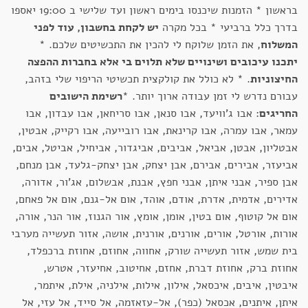
בראשון * הזמנות שיכנסו בימים ראשון ועד שלישי ב 19:00 יאספו
בדרך כלל ברביעי * בכל מקרה
יש לקחת בחשבון, עוד לפני
המשלוח
, את הזמן שלוקח לי להכין את התכשיטים שלכם. *
יתכנו עיכובים ושינויים שלא תלוים בי אלא בחברות ההפצה
החיצוניות
. * לא כולל את קולקצית תכשיטי הריפוי שלי בזהב,
עבורם נדרש לי זמן עבודה ארוך יותר. *
רשימת הישובים
החריגים
: אבו ג'וויעד, אבו סנאן, אבו סריחאן, אבו עבדון, אבו
עמאר, אבו עמרה, אבו קרינאת, אבו רובייעה, אבו רקייק, אבטין,
אבטליון, אבטן, אביאל, אביבים, אביגדור, אביחיל, אביטל, אבים,
אביעזר, אבירים, אבירם, אבן יצחק, אבן יצחק-גלעד, אבן מנחם,
אבן ספיר, אבני איתן, אבני חפץ, אבנת, אבשלום, אג'ור, אדורה,
אדירים, אדמית, אדרת, אודם, אוהד, אום אל-גנם, אום אל פאחם,
אום אל קוטוף, אום בטין, אומן, אומץ, אור הגנוז, אור הנר, אורה,
אורות, אורטל, אורים, אורנים, אורנית, אושה, אזור תעשייה מערבי
בית שמש, אזור תעשייה שורק, אחווה, אחוזם, אחוזת ברכפלד,
אחוזת ברק, אחוזת דברת, אחזם, אחיטוב, אחיעזר, אטרש,
איבטין, איבים, איכסאל, אילון, אילות, אילניה, אילת, איתמר,
איתן, איתנים, אכסאל (כפר), אל-עזאזמה, אל סייד, אל עזי, אל