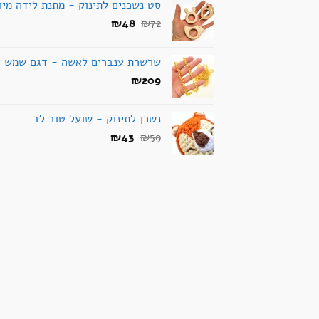
סט נשכנים לתינוק - מתנת לידה מיו
₪287.
₪319.
המחיר
המחיר
₪
48
₪
72
המקורי
הנוכחי
היה:
הוא:
שרשרת ענברים לאשה - דגם שמש - 
₪48.
₪72.
₪
209
נשכן לתינוק - שועל טוב לב
המחיר
המחיר
₪
43
₪
59
המקורי
הנוכחי
היה:
הוא:
₪43.
₪59.