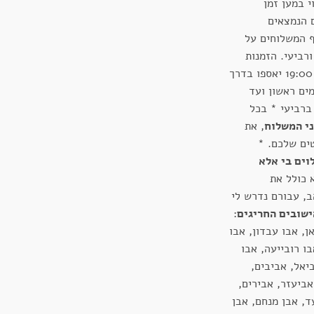
י במען זמן
 הנמצאים
ף המשלוחים על
ורביעי. הזמנות
שיכנסו בימים חמישי ועד שבת ב 19:00 יאספו בדרך
ים ראשון ועד
ך כלל ברביעי * בכל
ני המשלוח
, את
ים שלכם. *
וים בי אלא
א כולל את
ב, עבורם נדרש לי
שובים החריגים
:
ן, אבו עבדון, אבו
ו רובייעה, אבו
יאל, אביבים,
אביעזר, אבירים,
ד, אבן מנחם, אבן