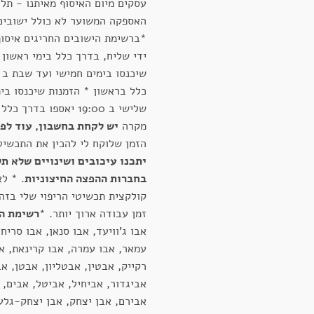
עסקים מיום האיסוף מאיתנו - תלו
האספקה המשוער לא כולל ישובים
*ברשימת הישובים החריגים איסו
ידי שליח, בדרך כלל בימי ראשון 
כלל בראשון * הזמנות שיכנסו בימ
שלישי ב 19:00 יאספו בדר
מקרה
יש לקחת בחשבון, עוד לפ
הזמן שלוקח לי להכין את התכשיט
יתכנו עיכובים ושינויים שלא תל
בחברות ההפצה החיצוניות
. * ל
קולקצית תכשיטי הריפוי שלי בזה
זמן עבודה ארוך יותר. *
רשימת הי
אבו ג'וויעד, אבו סנאן, אבו סריחא
עמאר, אבו עמרה, אבו קרינאת, אב
רקייק, אבטין, אבטליון, אבטן, אב
אביגדור, אביחיל, אביטל, אבים, 
אבירם, אבן יצחק, אבן יצחק-גלע