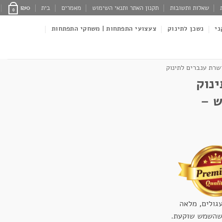
שאלות ותשובות
תקנון האתר ותנאי השימוש
מאמרים
בית
0
₪
0
ני
נשכן לתינוק
צעצועי התפתחות | משחקי התפתחות
רת ענברים לתינוק
נוק
ש –
גולים, מלאה
 שהשמש שוקעת.