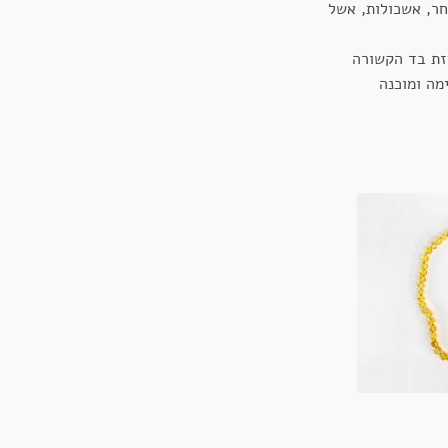
חר, אשכולות, אשל
זת בד הקשורה
מה ומוכנה