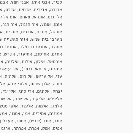
ספיר, אבני איתן, אבני חפץ, אבנת
אדורה, אדירים, אדמית, אדרת, או
אל-גנם, אום אל פאחם, אום אל קו
אומן, אומץ, אור הגנוז, אור הנר, 
אורטל, אורים, אורנים, אורנית, א
מערבי בית שמש, אזור תעשייה שו
אחוזם, אחוזת ברכפלד, אחוזת בר
אחזם, אחיטוב, אחיעזר, אטרש, אי
איכסאל, אילון, אילות, אילניה, אי
איתנים, אכסאל (כפר), אל-עזאזמ
עזי, אל עריאן, אל רום, אלומה, אל
מורה, אלון שבות, אלוני אבא, אלו
יצחק, אלונים, אלי סיני, אלי עד, 
אליפלט, אליקים, אלישיב, אלישמ
אלמוג, אלמות, אלעזר, אלפי מנש
אמונים, אמירים, אמן, אמנון, אמץ
אסד, אסד (שבט), אספר, אעבלין,
אפיק, אפק, אפרת, אפרתה, ארגמן,