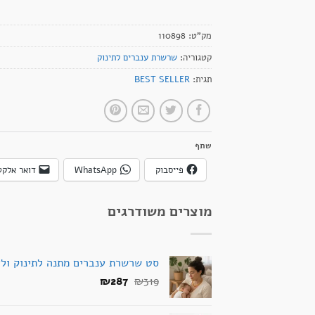
מק"ט:
110898
קטגוריה:
שרשרת ענברים לתינוק
תגית:
BEST SELLER
שתף
פייסבוק
WhatsApp
דואר אלקט
מוצרים משודרגים
סט שרשרת ענברים מתנה לתינוק ול
המחיר
המחיר
₪
287
₪
319
המקורי
הנוכחי
היה:
הוא: