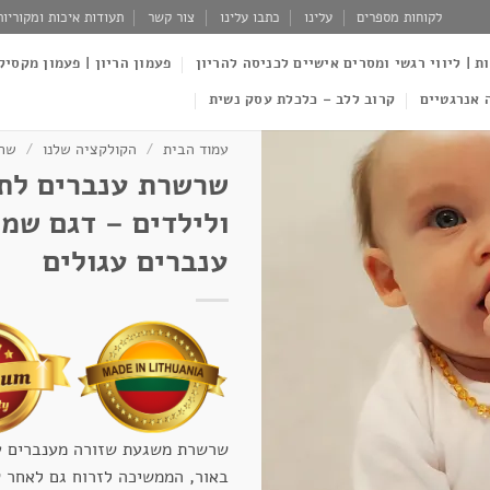
לקוחות מספרים
עלינו
כתבו עלינו
צור קשר
תעודות איכות ומקוריות
ות | ליווי רגשי ומסרים אישיים לכניסה להריון
פעמון הריון | פעמון מקסיק
 אנרגטיים
קרוב ללב – כלכלת עסק נשית
עמוד הבית
/
הקולקציה שלנו
/
שרש
שרשרת ענברים לתי
ולילדים – דגם שמ
ענברים עגולים
שרשרת משגעת שזורה מענברים ע
באור, הממשיכה לזרוח גם לאחר