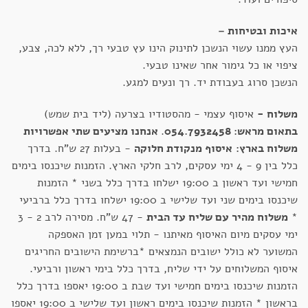
איכות ובטיחות –
העץ ממנו עשוי הנשכן לתינוק הינו עץ טבעי רך, ללא לכה, צבע,
ציפוי או כל גימור אחר שאינו טבעי.
הנשכן סרוג בעבודת יד. רך ונעים למגע.
משלוח -
איסוף עצמי - מהסטודיו בצרעה (ליד בית שמש)
בתאום מראש: 054.7932458
.
אנחנו מציעים שתי אפשרויות
משלוח בארץ:
איסוף מנקודת חלוקה
- בעלות 27 ש"ח. בדרך
כלל בין 9 - 4 ימי עסקים, לרב חלקי הארץ. הזמנות שיכנסו בימים
חמישי ועד ראשון ב 19:00 ישלחו בדרך כלל בשני * הזמנות
שיכנסו בימים שני ועד שלישי ב 19:00 ישלחו בדרך כלל ברביעי
*
משלוח מהיר עם שליח עד הבית
- 47 ש"ח. מסירה לרב 2 - 3
ימי עסקים מיום האיסוף מאיתנו - תלוי במען זמן האספקה
המשוער לא כולל ישובים הנמצאים *ברשימת הישובים החריגים
איסוף המשלוחים על ידי שליח, בדרך כלל בימי ראשון ורביעי.
הזמנות שיכנסו בימים חמישי ועד שבת ב 19:00 יאספו בדרך כלל
בראשון * הזמנות שיכנסו בימים ראשון ועד שלישי ב 19:00 יאספו