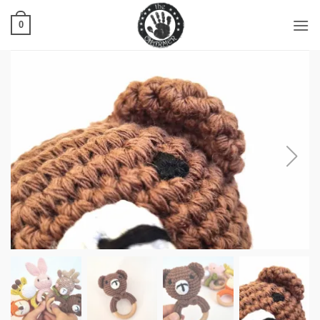
Ski
t
0
conten