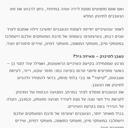
ואם אתם מחפשים מתנת לידה שווה במיוחד, ניתן לרכוש את סט
הנשכנים לתינוק המלא
לאחר שהשיניים יסיימו לצמוח הנשכנים ימשיכו וילוו אותכם לעוד
שנים רבות, כשיצטרפו בשמחה אל תיבת המשחקים שלכם וישתלבו
במשחקי מיון, משחקי התאמה, משחקי דמיון, שירים סיפורים ועוד.
נשכן לתינוק – מאיזה גיל?
מרגע שמתחילה בקיעת השיניים הראשונות, ואפילו עוד לפני כן –
כאשר מופיעים סימני תרום בקיעה כמו: חוסר שקט, ריור, לעיסת
אצבעות, "קיטור" או בכי בלתי פוסק, כדאי להתחיל ולהגיש
לתינוק את הנשכן.
את הנשכנים מומלץ לפזר במרחב התנועה הבטוח של התינוק
לקראת גיל חצי שנה על מנת לעודד תנועה ומשחק, וכמובן, הקלה
על הגירוי בעת בקיעת השיניים.
בגיל מאוחר יותר, הנשכנים יצטרפו אל תיבת המשחקים שלכם
וישתלבו במשחקי מיון, משחקי התאמה, משחקי דמיון, שירים
סיפורים ועוד.