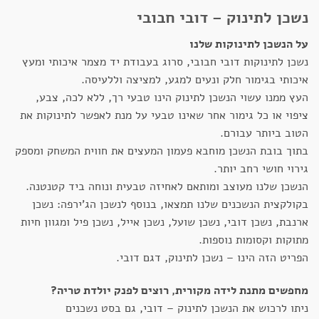
נשכן לתינוק – דובי חבובי
על הנשכן לתינוקות שלנו
נשכן לתינוקות דובי חבובי, סרוג בעבודת יד מצמר איכותי ומעץ
איכותי בגימור חלק ונעים למגע, למציצה וללעיסה.
העץ ממנו עשוי הנשכן לתינוק הינו טבעי רך, ללא לכה, צבע,
ציפוי או כל גימור אחר שאינו טבעי על מנת לאפשר לתינוקות את
הטוב ביותר עבורם.
בתוך בובת הנשכן מוחבא פעמון המעצים את חווית המשחק ומספק
גירוי חושי רחב יותר.
הנשכן שלנו מעוצב ומותאם לאחיזה טבעית ונוחה ביד קטנטנה.
בקולקצית הנשכנים שלנו תמצאו, בנוסף לנשכן הג'ירפה: נשכן
ארנבת, נשכן דובי, נשכן שועל, נשכן אייל, נשכן פיל ומגוון חיות
מתוקות וקסומות נוספות.
הפריט הזה הינו – נשכן לתינוק, דגם דובי.
מחפשים מתנת לידה מקורית, רוצים לפנק יולדת טריה?
ניתו לרכוש את הנשכן לתינוק – דובי, גם בסט נשכנים