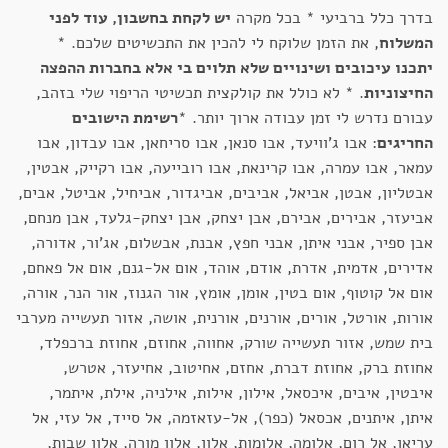
בדרך כלל ברביעי * בכל מקרה
יש לקחת בחשבון, עוד לפני
המשלוח
, את הזמן שלוקח לי להכין את התכשיטים שלכם. *
יתכנו עיכובים ושינויים שלא תלוים בי אלא בחברות ההפצה
החיצוניות
. * לא כולל את קולקצית תכשיטי הריפוי שלי בזהב,
עבורם נדרש לי זמן עבודה ארוך יותר. *
רשימת הישובים
החריגים
: אבו ג'וויעד, אבו סנאן, אבו סריחאן, אבו עבדון, אבו
עמאר, אבו עמרה, אבו קרינאת, אבו רובייעה, אבו רקייק, אבטין,
אבטליון, אבטן, אביאל, אביבים, אביגדור, אביחיל, אביטל, אבים,
אביעזר, אבירים, אבירם, אבן יצחק, אבן יצחק-גלעד, אבן מנחם,
אבן ספיר, אבני איתן, אבני חפץ, אבנת, אבשלום, אג'ור, אדורה,
אדירים, אדמית, אדרת, אודם, אוהד, אום אל-גנם, אום אל פאחם,
אום אל קוטוף, אום בטין, אומן, אומץ, אור הגנוז, אור הנר, אורה,
אורות, אורטל, אורים, אורנים, אורנית, אושה, אזור תעשייה מערבי
בית שמש, אזור תעשייה שורק, אחווה, אחוזם, אחוזת ברכפלד,
אחוזת ברק, אחוזת דברת, אחזם, אחיטוב, אחיעזר, אטרש,
איבטין, איבים, איכסאל, אילון, אילות, אילניה, אילת, איתמר,
איתן, איתנים, אכסאל (כפר), אל-עזאזמה, אל סייד, אל עזי, אל
עריאן, אל רום, אלומה, אלומות, אלון, אלון מורה, אלון שבות,