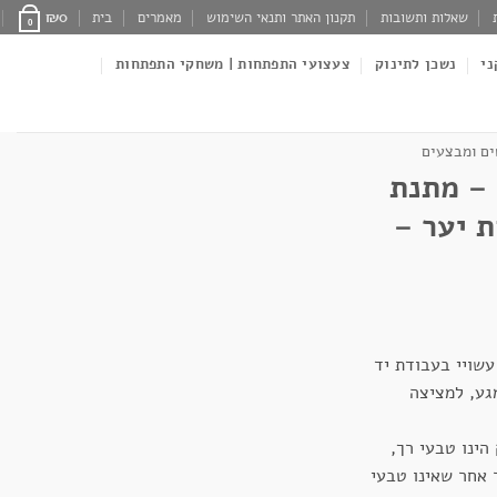
שאלות ותשובות
תקנון האתר ותנאי השימוש
מאמרים
בית
0
₪
0
ני
נשכן לתינוק
צעצועי התפתחות | משחקי התפתחות
ם ומבצעים
 – מתנת
ת יער –
עשויי בעבודת יד
גע, למציצה
הינו טבעי רך,
ר אחר שאינו טבעי