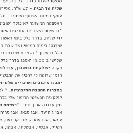
19:00 ישלחו בדרך כלל ברביעי *
שליח עד הבית
עסקים מיום האיסוף מאיתנו - תלו
האספקה המשוער לא כולל ישובים
*ברשימת הישובים החריגים איסו
ידי שליח, בדרך כלל בימי ראשון 
כלל בראשון * הזמנות שיכנסו בימ
שלישי ב 19:00 יאספו בדר
מקרה
יש לקחת בחשבון, עוד לפ
הזמן שלוקח לי להכין את התכשיט
יתכנו עיכובים ושינויים שלא תל
בחברות ההפצה החיצוניות
. * ל
קולקצית תכשיטי הריפוי שלי בזה
זמן עבודה ארוך יותר. *
רשימת הי
אבו ג'וויעד, אבו סנאן, אבו סריחא
עמאר, אבו עמרה, אבו קרינאת, אב
רקייק, אבטין, אבטליון, אבטן, אב