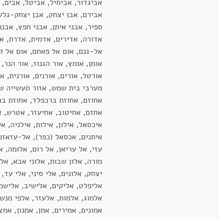
אביגדור, אביחיל, אביטל, אבים, 
אבירם, אבן יצחק, אבן יצחק-גלע
ספיר, אבני איתן, אבני חפץ, אבנת
אדורה, אדירים, אדמית, אדרת, או
אל-גנם, אום אל פאחם, אום אל קו
אומן, אומץ, אור הגנוז, אור הנר, 
אורטל, אורים, אורנים, אורנית, א
מערבי בית שמש, אזור תעשייה שו
אחוזם, אחוזת ברכפלד, אחוזת בר
אחזם, אחיטוב, אחיעזר, אטרש, אי
איכסאל, אילון, אילות, אילניה, אי
איתנים, אכסאל (כפר), אל-עזאזמ
עזי, אל עריאן, אל רום, אלומה, אל
מורה, אלון שבות, אלוני אבא, אלו
יצחק, אלונים, אלי סיני, אלי עד, 
אליפלט, אליקים, אלישיב, אלישמ
אלמוג, אלמות, אלעזר, אלפי מנש
אמונים, אמירים, אמן, אמנון, אמץ