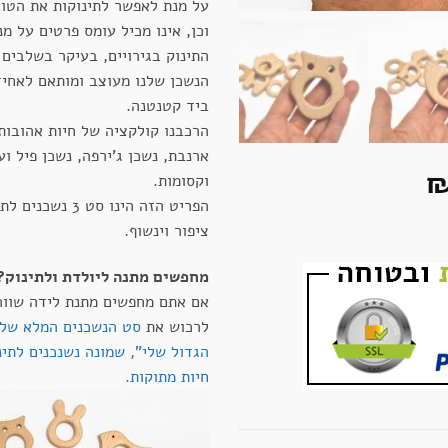
על מנת לאפשר לתינוקות את הטוב
וכן, אינו מכיל עומס פרטים על מ
התינוק בגירויים, בעיקר בשלבים 
הנשכן שלנו מעוצב ומותאם לאחיז
ביד קטנטנה.
הרכבנו קולקציה של חיות אהובות 
ארנבת, נשכן ג'ירפה, נשכן פיל וע
יר
המחיר
וקסומות.
ורי
הנוכחי
הפריט הזה הינו סט 
ציפור וינשוף.
הוא:
₪48.
מחפשים מתנה ליולדת ולתינוק?
אם אתם מחפשים מתנת לידה שווה 
לרכוש את
סט הנשכנים המלא שלנ
הגדול שלי", שמונה נשנכנים לתינ
חיות מתוקות.