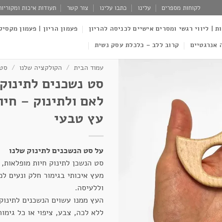
לקוחות מספרים
עלינו
כתבו עלינו
צור קשר
תעודות איכות ומקוריות
ות | ליווי רגשי ומסרים אישיים לכניסה להריון
פעמון הריון | פעמון מקסיק
 אנרגטיים
קרוב ללב – כלכלת עסק נשית
עמוד הבית
/
הקולקציה שלנו
/
סטי
סט נשכנים לתינוק
לאם ולתינוק – חיו
עץ טבעי
על סט הנשכנים לתינוק שלנו
סט הנשכן לתינוק חיות מופלאות, 
מעץ איכותי בגימור חלק ונעים למ
וללעיסה.
העץ ממנו עשוים הנשכנים לתינוק 
ללא לכה, צבע, ציפוי או כל גימו