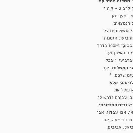
משלוח מהיר עם
- 47 ש"ח. מסירה לרב 2 - 3 ימי
י במען זמן
 הנמצאים
ף המשלוחים על
ורביעי. הזמנות
שיכנסו בימים חמישי ועד שבת ב 19:00 יאספו בדרך
ים ראשון ועד
ך כלל ברביעי * בכל
ני המשלוח
, את
ים שלכם. *
וים בי אלא
א כולל את
ב, עבורם נדרש לי
שובים החריגים
:
ן, אבו עבדון, אבו
ו רובייעה, אבו
יאל, אביבים,