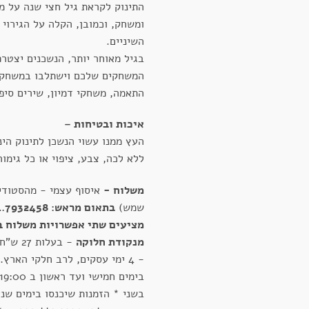
התינוק לקראת גיל חצי שנה על מ
ומשחק, וכמובן, הקלה על הגירוי
השיניים.
בגיל מאוחר יותר, הנשכנים יצטרפ
המשחקים שלכם וישתלבו במשחקי 
התאמה, משחקי דמיון, שירים סיפו
איכות ובטיחות –
העץ ממנו עשוי הנשכן לתינוק הינ
ללא לכה, צבע, ציפוי או כל גימו
משלוח -
איסוף עצמי - מהסטודיו
שמש)
בתאום מראש: 054.7932458
מציעים שתי אפשרויות משלוח ב
מנקודת חלוקה
- 4 ימי עסקים, לרב חלקי הארץ.
בשני * הזמנות שיכנסו בימים שני