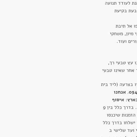
נת לעודד תנועה
 בעת בקיעת
ו אל תיבת
מיון, משחקי
רים ועוד.
ו עץ טבעי רך,
ר אחר שאינו טבעי
 בצרעה (ליד בית
.
אנחנו
ארץ:
איסוף
- בעלות 27 ש"ח. בדרך כלל בין 9
 הזמנות שיכנסו
בימים חמישי ועד ראשון ב 19:00 ישלחו בדרך כלל
 ועד שלישי ב