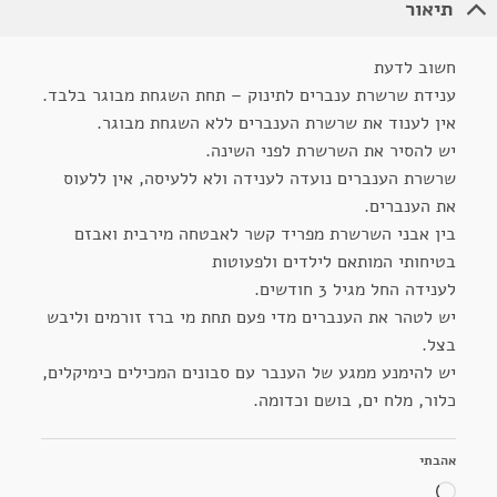
תיאור
חשוב לדעת
ענידת שרשרת ענברים לתינוק – תחת השגחת מבוגר בלבד.
אין לענוד את שרשרת הענברים ללא השגחת מבוגר.
יש להסיר את השרשרת לפני השינה.
שרשרת הענברים נועדה לענידה ולא ללעיסה, אין ללעוס
את הענברים.
בין אבני השרשרת מפריד קשר לאבטחה מירבית ואבזם
בטיחותי המותאם לילדים ולפעוטות
לענידה החל מגיל 3 חודשים.
יש לטהר את הענברים מדי פעם תחת מי ברז זורמים וליבש
בצל.
יש להימנע ממגע של הענבר עם סבונים המכילים כימיקלים,
כלור, מלח ים, בושם וכדומה.
אהבתי
טוען...