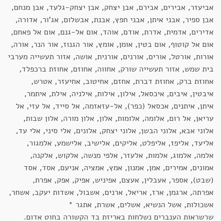
אביעזר, אבירים, אבירם, אבן יצחק, אבן יצחק-גלעד, אבן מנחם,
אבן ספיר, אבני איתן, אבני חפץ, אבנת, אבשלום, אג'ור, אדורה,
אדירים, אדמית, אדרת, אודם, אוהד, אום אל-גנם, אום אל פאחם,
אום אל קוטוף, אום בטין, אומן, אומץ, אור הגנוז, אור הנר, אורה,
אורות, אורטל, אורים, אורנים, אורנית, אושה, אזור תעשייה מערבי
בית שמש, אזור תעשייה שורק, אחווה, אחוזם, אחוזת ברכפלד,
אחוזת ברק, אחוזת דברת, אחזם, אחיטוב, אחיעזר, אטרש,
איבטין, איבים, איכסאל, אילון, אילות, אילניה, אילת, איתמר,
איתן, איתנים, אכסאל (כפר), אל-עזאזמה, אל סייד, אל עזי, אל
עריאן, אל רום, אלומה, אלומות, אלון, אלון מורה, אלון שבות,
אלוני אבא, אלוני הבשן, אלוני יצחק, אלונים, אלי סיני, אלי עד,
אליעד, אליפז, אליפלט, אליקים, אלישיב, אלישמע, אלמגור,
אלמה, אלמוג, אלמות, אלעזר, אלפי מנשה, אלקוש, אלקנה,
אמונים, אמירים, אמן, אמנון, אמץ, אמציה, אניעם, אסד, אסד
(שבט), אספר, אעבלין, אעצם, אפיניש, אפיק, אפק, אפרת,
אפרתה, ארגמן, ארז, אריאל, ארנים, אשבול, אשדות יעקב, אשחר,
אשכולות, אשל הנשיא, אשלים, אשרת, אתגר *
שרשראות הענברים נשלחות באריזת בד הקשורה בחוט אדום.