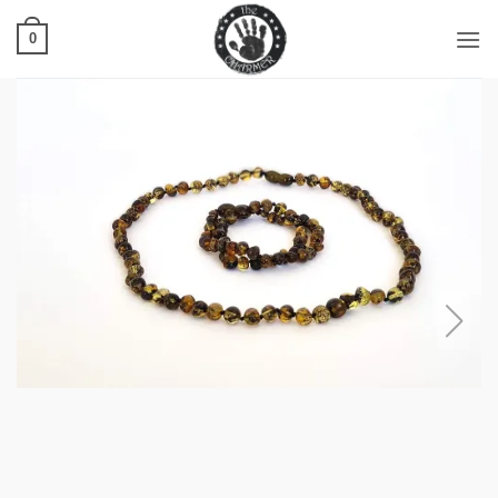
Ski
t
0
conten