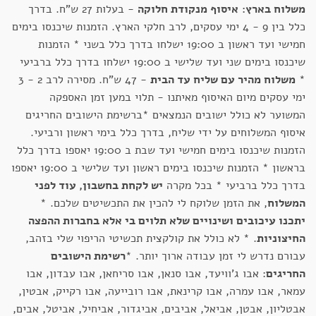
משלוח בארץ:
איסוף מנקודת חלוקה
- בעלות 27 ש"ח. בדרך
כלל בין 9 - 4 ימי עסקים, לרב חלקי הארץ. הזמנות שיכנסו בימים
חמישי ועד ראשון ב 19:00 ישלחו בדרך כלל בשני * הזמנות
שיכנסו בימים שני ועד שלישי ב 19:00 ישלחו בדרך כלל ברביעי
*
משלוח מהיר עם שליח עד הבית
- 47 ש"ח. מסירה לרב 2 - 3
ימי עסקים מיום האיסוף מאיתנו - תלוי במען זמן האספקה
המשוער לא כולל ישובים הנמצאים *ברשימת הישובים החריגים
איסוף המשלוחים על ידי שליח, בדרך כלל בימי ראשון ורביעי.
הזמנות שיכנסו בימים חמישי ועד שבת ב 19:00 יאספו בדרך כלל
בראשון * הזמנות שיכנסו בימים ראשון ועד שלישי ב 19:00 יאספו
בדרך כלל ברביעי * בכל מקרה
יש לקחת בחשבון, עוד לפני
המשלוח
, את הזמן שלוקח לי להכין את התכשיטים שלכם. *
יתכנו עיכובים ושינויים שלא תלוים בי אלא בחברות ההפצה
החיצוניות
. * לא כולל את קולקצית תכשיטי הריפוי שלי בזהב,
עבורם נדרש לי זמן עבודה ארוך יותר. *
רשימת הישובים
החריגים
: אבו ג'וויעד, אבו סנאן, אבו סריחאן, אבו עבדון, אבו
עמאר, אבו עמרה, אבו קרינאת, אבו רובייעה, אבו רקייק, אבטין,
אבטליון, אבטן, אביאל, אביבים, אביגדור, אביחיל, אביטל, אבים,