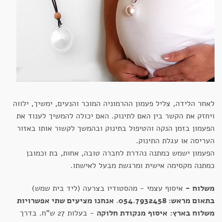
לאחר הלידה, צליל פעמון ההרמוניה המוכר והנעים, ימשיך, ילווה
ויחזק את הקשר בין האם לתינוק. האם יכולה להמשיך לענוד את
הפעמון בזמן הנקה והטיפול בתינוק ובהמשך לקשור אותו באזור
העריסה או עגלת התינוק.
הפעמון ישמש כמתנה נהדרת לחברה טובה, אחות, בת וכמובן
כמתנה מקסימה אישית ומרגשת מבעל לאישתו.
משלוח -
איסוף עצמי - מהסטודיו בצרעה (ליד בית שמש)
בתאום מראש: 054.7932458
.
אנחנו מציעים שתי אפשרויות
משלוח בארץ:
איסוף מנקודת חלוקה
- בעלות 27 ש"ח. בדרך