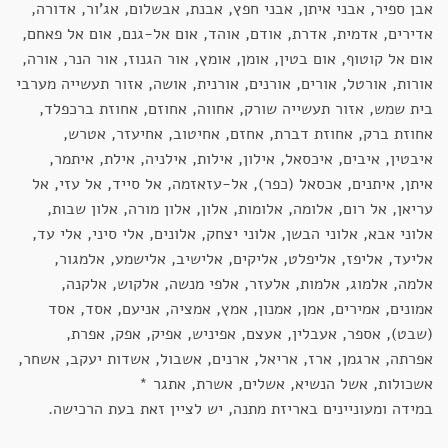
אבן ספיר, אבני איתן, אבני חפץ, אבנת, אבשלום, אג'ור, אדורה,
אדירים, אדמית, אדרת, אודם, אוהד, אום אל-גנם, אום אל פאחם,
אום אל קוטוף, אום בטין, אומן, אומץ, אור הגנוז, אור הנר, אורה,
אורות, אורטל, אורים, אורנים, אורנית, אושה, אזור תעשייה מערבי
בית שמש, אזור תעשייה שורק, אחווה, אחוזם, אחוזת ברכפלד,
אחוזת ברק, אחוזת דברת, אחזם, אחיטוב, אחיעזר, אטרש,
איבטין, איבים, איכסאל, אילון, אילות, אילניה, אילת, איתמר,
איתן, איתנים, אכסאל (כפר), אל-עזאזמה, אל סייד, אל עזי, אל
עריאן, אל רום, אלומה, אלומות, אלון, אלון מורה, אלון שבות,
אלוני אבא, אלוני הבשן, אלוני יצחק, אלונים, אלי סיני, אלי עד,
אליעד, אליפז, אליפלט, אליקים, אלישיב, אלישמע, אלמגור,
אלמה, אלמוג, אלמות, אלעזר, אלפי מנשה, אלקוש, אלקנה,
אמונים, אמירים, אמן, אמנון, אמץ, אמציה, אניעם, אסד, אסד
(שבט), אספר, אעבלין, אעצם, אפיניש, אפיק, אפק, אפרת,
אפרתה, ארגמן, ארז, אריאל, ארנים, אשבול, אשדות יעקב, אשחר,
אשכולות, אשל הנשיא, אשלים, אשרת, אתגר *
במידה ומעוניינים באריזת מתנה, יש לציין זאת בעת הרכישה.