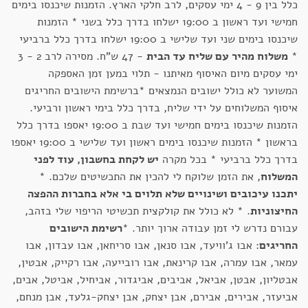
כלל בין 9 - 4 ימי עסקים, לרב חלקי הארץ. הזמנות שיכנסו בימים
חמישי ועד ראשון ב 19:00 ישלחו בדרך כלל בשני * הזמנות
שיכנסו בימים שני ועד שלישי ב 19:00 ישלחו בדרך כלל ברביעי
*
משלוח מהיר עם שליח עד הבית
- 47 ש"ח. מסירה לרב 2 - 3
ימי עסקים מיום האיסוף מאיתנו - תלוי במען זמן האספקה
המשוער לא כולל ישובים הנמצאים *ברשימת הישובים החריגים
איסוף המשלוחים על ידי שליח, בדרך כלל בימי ראשון ורביעי.
הזמנות שיכנסו בימים חמישי ועד שבת ב 19:00 יאספו בדרך כלל
בראשון * הזמנות שיכנסו בימים ראשון ועד שלישי ב 19:00 יאספו
בדרך כלל ברביעי * בכל מקרה
יש לקחת בחשבון, עוד לפני
המשלוח
, את הזמן שלוקח לי להכין את התכשיטים שלכם. *
יתכנו עיכובים ושינויים שלא תלוים בי אלא בחברות ההפצה
החיצוניות
. * לא כולל את קולקצית תכשיטי הריפוי שלי בזהב,
עבורם נדרש לי זמן עבודה ארוך יותר. *
רשימת הישובים
החריגים
: אבו ג'וויעד, אבו סנאן, אבו סריחאן, אבו עבדון, אבו
עמאר, אבו עמרה, אבו קרינאת, אבו רובייעה, אבו רקייק, אבטין,
אבטליון, אבטן, אביאל, אביבים, אביגדור, אביחיל, אביטל, אבים,
אביעזר, אבירים, אבירם, אבן יצחק, אבן יצחק-גלעד, אבן מנחם,