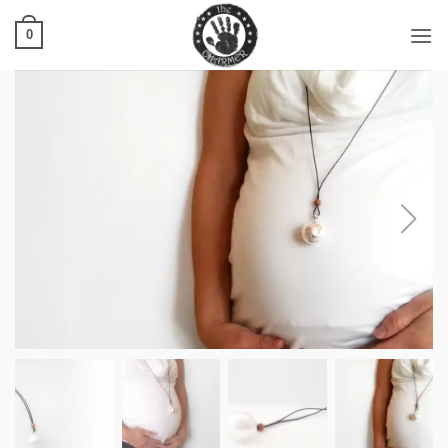
Ski
t
0
conten