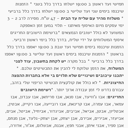
חמישי ועד ראשון ב 19:00 ישלחו בדרך כלל בשני * הזמנות
שיכנסו בימים שני ועד שלישי ב 19:00 ישלחו בדרך כלל ברביעי
*
משלוח מהיר עם שליח עד הבית
- 47 ש"ח. מסירה לרב 2 - 3
ימי עסקים מיום האיסוף מאיתנו - תלוי במען זמן האספקה
המשוער לא כולל ישובים הנמצאים *ברשימת הישובים החריגים
איסוף המשלוחים על ידי שליח, בדרך כלל בימי ראשון ורביעי.
הזמנות שיכנסו בימים חמישי ועד שבת ב 19:00 יאספו בדרך כלל
בראשון * הזמנות שיכנסו בימים ראשון ועד שלישי ב 19:00 יאספו
בדרך כלל ברביעי * בכל מקרה
יש לקחת בחשבון, עוד לפני
המשלוח
, את הזמן שלוקח לי להכין את התכשיטים שלכם. *
יתכנו עיכובים ושינויים שלא תלוים בי אלא בחברות ההפצה
החיצוניות
. * לא כולל את קולקצית תכשיטי הריפוי שלי בזהב,
עבורם נדרש לי זמן עבודה ארוך יותר. *
רשימת הישובים
החריגים
: אבו ג'וויעד, אבו סנאן, אבו סריחאן, אבו עבדון, אבו
עמאר, אבו עמרה, אבו קרינאת, אבו רובייעה, אבו רקייק, אבטין,
אבטליון, אבטן, אביאל, אביבים, אביגדור, אביחיל, אביטל, אבים,
אביעזר, אבירים, אבירם, אבן יצחק, אבן יצחק-גלעד, אבן מנחם,
אבן ספיר, אבני איתן, אבני חפץ, אבנת, אבשלום, אג'ור, אדורה,