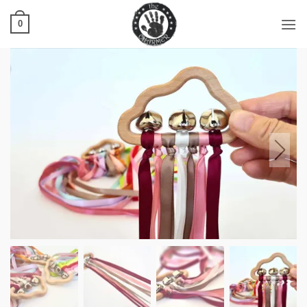
Ski
t
0
conten