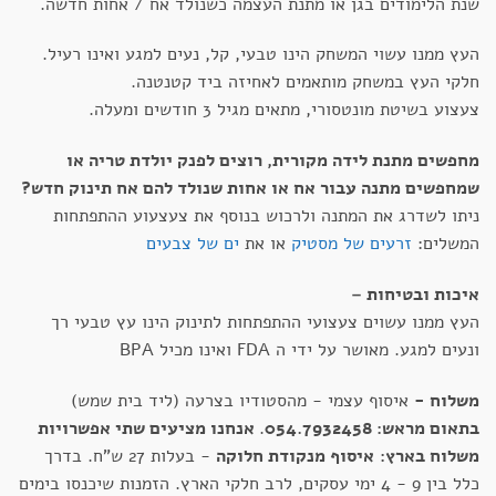
שנת הלימודים בגן או מתנת העצמה כשנולד אח / אחות חדשה.
העץ ממנו עשוי המשחק הינו טבעי, קל, נעים למגע ואינו רעיל.
חלקי העץ במשחק מותאמים לאחיזה ביד קטנטנה.
צעצוע בשיטת מונטסורי, מתאים מגיל 3 חודשים ומעלה.
מחפשים מתנת לידה מקורית, רוצים לפנק יולדת טריה או
שמחפשים מתנה עבור אח או אחות שנולד להם אח תינוק חדש?
ניתו לשדרג את המתנה ולרכוש בנוסף את צעצעוע ההתפתחות
המשלים:
זרעים של מסטיק
או את
ים של צבעים
איכות ובטיחות –
העץ ממנו עשוים צעצועי ההתפתחות לתינוק הינו עץ טבעי רך
ונעים למגע. מאושר על ידי ה FDA ואינו מכיל BPA
משלוח -
איסוף עצמי - מהסטודיו בצרעה (ליד בית שמש)
בתאום מראש: 054.7932458
.
אנחנו מציעים שתי אפשרויות
משלוח בארץ:
איסוף מנקודת חלוקה
- בעלות 27 ש"ח. בדרך
כלל בין 9 - 4 ימי עסקים, לרב חלקי הארץ. הזמנות שיכנסו בימים