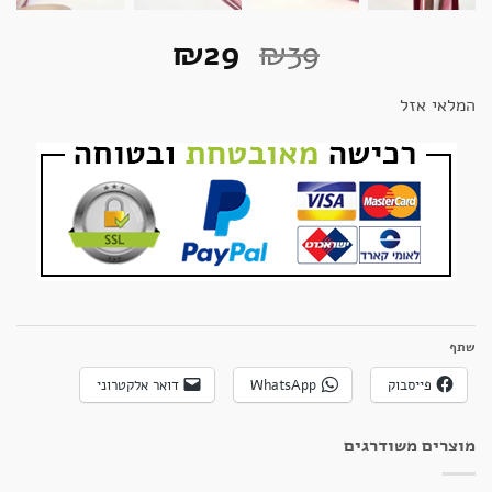
המחיר
המחיר
₪
29
₪
39
המקורי
הנוכחי
המלאי אזל
היה:
הוא:
₪29.
₪39.
שתף
פייסבוק
WhatsApp
דואר אלקטרוני
מוצרים משודרגים