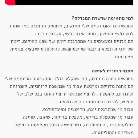
למי מתאימה שרשרת המנדלה?
התכשיטים האנרגטיים שלי מחזקים, מרפאים ותומכים במי שחווה
לחץ נפשי מתמשך, חוסר איזון נפשי, סטרס וחרדה.
הם מלווים ומעצימים מי שמתרגלת זימון של שפע מהיקום, זימון
של זוגיות ונפלאים עבור מי שמחפשת להעלות מוטיבציה פנימית
ויצירתיות.
מתנה רוחנית לאישה
מחפשים מתנה מיוחדת, כזו שתקלע בול? התכשיטים הרוחניים שלי
הם מתנה מדויקת ומרגשת עבור מי שנמשכת לרוחניות, לאנרגיות
ולתדרים, לתקשור, לריפוי אנרגטי וריפוי רוחני בכל שלב של
חיפוש, למידה והתנסות בו היא נמצאת.
עבור מי שמתרגלת יוגה, מדיטציה ומיינדפולנס.
עבור מי שמטפלת ברייקי, מטפלת בדיקור, שיאצו, טווינה,
רפלקסולוגיה, הומאופטיה, נטורופטיה ושלל מקצועות הרפואה
משלימה וההוליסטית.