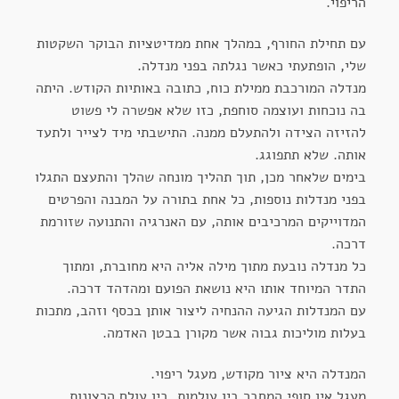
הריפוי.
עם תחילת החורף, במהלך אחת ממדיטציות הבוקר השקטות
שלי, הופתעתי כאשר נגלתה בפני מנדלה.
מנדלה המורכבת ממילת כוח, כתובה באותיות הקודש. היתה
בה נוכחות ועוצמה סוחפת, כזו שלא אפשרה לי פשוט
להזיזה הצידה ולהתעלם ממנה. התישבתי מיד לצייר ולתעד
אותה. שלא תתפוגג.
בימים שלאחר מכן, תוך תהליך מונחה שהלך והתעצם התגלו
בפני מנדלות נוספות, כל אחת בתורה על המבנה והפרטים
המדוייקים המרכיבים אותה, עם האנרגיה והתנועה שזורמת
דרכה.
כל מנדלה נובעת מתוך מילה אליה היא מחוברת, ומתוך
התדר המיוחד אותו היא נושאת הפועם ומהדהד דרכה.
עם המנדלות הגיעה ההנחיה ליצור אותן בכסף וזהב, מתכות
בעלות מוליכות גבוה אשר מקורן בבטן האדמה.
המנדלה היא ציור מקודש, מעגל ריפוי.
מעגל אין סופי המחבר בין עולמות. בין עולם הרצונות