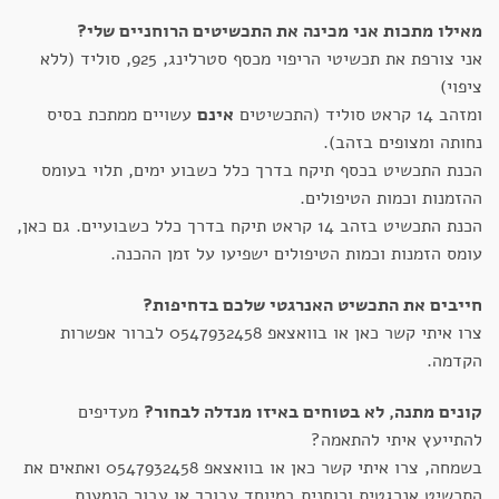
מאילו מתכות אני מכינה את התכשיטים הרוחניים שלי?
אני צורפת את תכשיטי הריפוי מכסף סטרלינג, 925, סוליד (ללא
ציפוי)
ומזהב 14 קראט סוליד (התכשיטים
אינם
עשויים ממתכת בסיס
נחותה ומצופים בזהב).
הכנת התכשיט בכסף תיקח בדרך כלל כשבוע ימים, תלוי בעומס
ההזמנות וכמות הטיפולים.
הכנת התכשיט בזהב 14 קראט תיקח בדרך כלל כשבועיים. גם כאן,
עומס הזמנות וכמות הטיפולים ישפיעו על זמן ההכנה.
חייבים את התכשיט האנרגטי שלכם בדחיפות?
צרו איתי קשר כאן או בוואצאפ 0547932458 לברור אפשרות
הקדמה.
קונים מתנה, לא בטוחים באיזו מנדלה לבחור?
מעדיפים
להתייעץ איתי להתאמה?
בשמחה, צרו איתי קשר כאן או בוואצאפ 0547932458 ואתאים את
התכשיט אנרגטית ורוחנית במיוחד עבורך או עבור הנמענת.