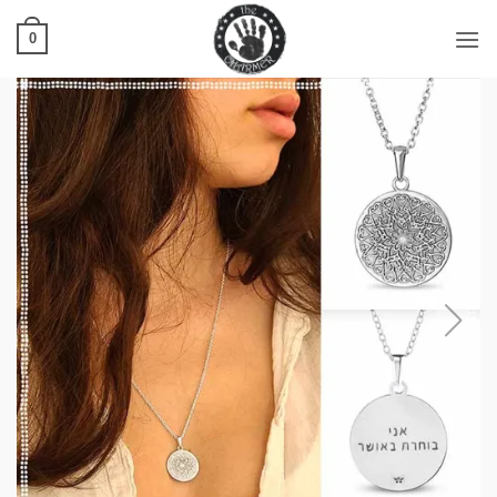
Ski
t
0
conten