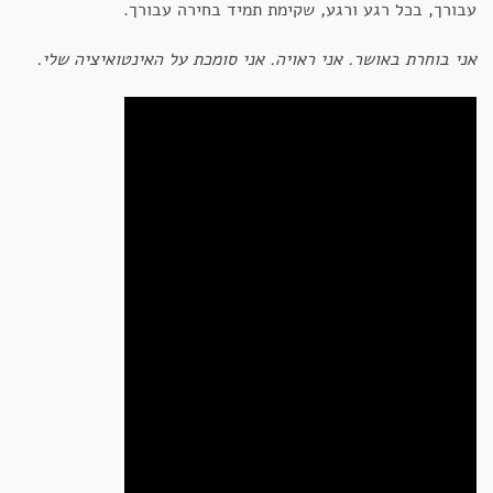
עבורך, בכל רגע ורגע, שקימת תמיד בחירה עבורך.
אני בוחרת באושר. אני ראויה. אני סומכת על האינטואיציה שלי.