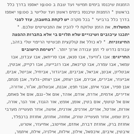
הזמנות שיכנסו בימים חמישי ועד שבת ב 19:00 יאספו בדרך כלל
בראשון * הזמנות שיכנסו בימים ראשון ועד שלישי ב 19:00 יאספו
בדרך כלל ברביעי * בכל מקרה
יש לקחת בחשבון, עוד לפני
המשלוח
, את הזמן שלוקח לי להכין את התכשיטים שלכם. *
יתכנו עיכובים ושינויים שלא תלוים בי אלא בחברות ההפצה
החיצוניות
. * לא כולל את קולקצית תכשיטי הריפוי שלי בזהב,
עבורם נדרש לי זמן עבודה ארוך יותר. *
רשימת הישובים
החריגים
: אבו ג'וויעד, אבו סנאן, אבו סריחאן, אבו עבדון, אבו
עמאר, אבו עמרה, אבו קרינאת, אבו רובייעה, אבו רקייק, אבטין,
אבטליון, אבטן, אביאל, אביבים, אביגדור, אביחיל, אביטל, אבים,
אביעזר, אבירים, אבירם, אבן יצחק, אבן יצחק-גלעד, אבן מנחם,
אבן ספיר, אבני איתן, אבני חפץ, אבנת, אבשלום, אג'ור, אדורה,
אדירים, אדמית, אדרת, אודם, אוהד, אום אל-גנם, אום אל פאחם,
אום אל קוטוף, אום בטין, אומן, אומץ, אור הגנוז, אור הנר, אורה,
אורות, אורטל, אורים, אורנים, אורנית, אושה, אזור תעשייה מערבי
בית שמש, אזור תעשייה שורק, אחווה, אחוזם, אחוזת ברכפלד,
אחוזת ברק, אחוזת דברת, אחזם, אחיטוב, אחיעזר, אטרש,
איבטין, איבים, איכסאל, אילון, אילות, אילניה, אילת, איתמר,