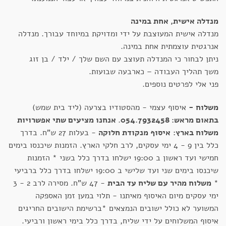
מנדלה אישית, אחת במינה
מנדלה אישית המעוצבת על ידי ומדויקת במיוחד עבורך. מנדלה
אנרגטית עוצמתית אחת במינה.
ניתן לבחור כי המנדלה תעוצב עם השם שלך / ילד / בן זוג
משך תהליך העבודה – כארבעה שבועות.
פני אלי לפרטים נוספים.
משלוח -
איסוף עצמי - מהסטודיו בצרעה (ליד בית שמש)
בתאום מראש: 054.7932458
.
אנחנו מציעים שתי אפשרויות
משלוח בארץ:
איסוף מנקודת חלוקה
- בעלות 27 ש"ח. בדרך
כלל בין 9 - 4 ימי עסקים, לרב חלקי הארץ. הזמנות שיכנסו בימים
חמישי ועד ראשון ב 19:00 ישלחו בדרך כלל בשני * הזמנות
שיכנסו בימים שני ועד שלישי ב 19:00 ישלחו בדרך כלל ברביעי
*
משלוח מהיר עם שליח עד הבית
- 47 ש"ח. מסירה לרב 2 - 3
ימי עסקים מיום האיסוף מאיתנו - תלוי במען זמן האספקה
המשוער לא כולל ישובים הנמצאים *ברשימת הישובים החריגים
איסוף המשלוחים על ידי שליח, בדרך כלל בימי ראשון ורביעי.