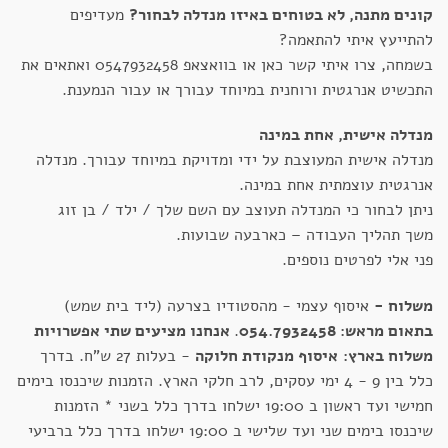
קונים מתנה, לא בטוחים באיזו מנדלה לבחור?
מעדיפים
להתייעץ איתי להתאמה?
בשמחה, צרו איתי קשר כאן או בוואצאפ 0547932458 ואתאים את
התכשיט אנרגטית ורוחנית במיוחד עבורך או עבור הנמענת.
מנדלה אישית, אחת במינה
מנדלה אישית המעוצבת על ידי ומדויקת במיוחד עבורך. מנדלה
אנרגטית עוצמתית אחת במינה.
ניתן לבחור כי המנדלה תעוצב עם השם שלך / ילד / בן זוג
משך תהליך העבודה – כארבעה שבועות.
פני אלי לפרטים נוספים.
משלוח -
איסוף עצמי - מהסטודיו בצרעה (ליד בית שמש)
בתאום מראש: 054.7932458
.
אנחנו מציעים שתי אפשרויות
משלוח בארץ:
איסוף מנקודת חלוקה
- בעלות 27 ש"ח. בדרך
כלל בין 9 - 4 ימי עסקים, לרב חלקי הארץ. הזמנות שיכנסו בימים
חמישי ועד ראשון ב 19:00 ישלחו בדרך כלל בשני * הזמנות
שיכנסו בימים שני ועד שלישי ב 19:00 ישלחו בדרך כלל ברביעי