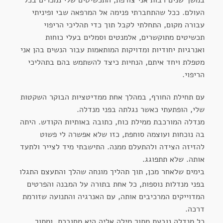
העולם. ככל שהתחברתי פנימה אל המרפאה שבי ופיניתי
עבורה מקום, התחלתי לקבל תוך כדי תהליכי הריפוי
תכשיטים מתוקשרים, אלמנטים וסמלים בעלי כוחות
ואנרגיות יחודיות ומדויקות המותאמות עבור הנשים בהן אני
מטפלת ויחד איתם, הנחיות כיצד להשתמש בהם בתהליכי
הריפוי.
עם תחילת החורף, במהלך אחת ממדיטציות הבוקר השקטות
שלי, הופתעתי כאשר נגלתה בפני מנדלה.
מנדלה המורכבת ממילת כוח, כתובה באותיות הקודש. היתה
בה נוכחות ועוצמה סוחפת, כזו שלא אפשרה לי פשוט
להזיזה הצידה ולהתעלם ממנה. התישבתי מיד לצייר ולתעד
אותה. שלא תתפוגג.
בימים שלאחר מכן, תוך תהליך מונחה שהלך והתעצם התגלו
בפני מנדלות נוספות, כל אחת בתורה על המבנה והפרטים
המדוייקים המרכיבים אותה, עם האנרגיה והתנועה שזורמת
דרכה.
כל מנדלה נובעת מתוך מילה אליה היא מחוברת, ומתוך