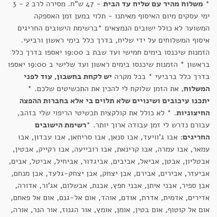
*
משלוח מהיר עם שליח עד הבית
- 47 ש"ח. מסירה לרב 2 - 3
ימי עסקים מיום האיסוף מאיתנו - תלוי במען זמן האספקה
המשוער לא כולל ישובים הנמצאים *ברשימת הישובים החריגים
איסוף המשלוחים על ידי שליח, בדרך כלל בימי ראשון ורביעי.
הזמנות שיכנסו בימים חמישי ועד שבת ב 19:00 יאספו בדרך כלל
בראשון * הזמנות שיכנסו בימים ראשון ועד שלישי ב 19:00 יאספו
בדרך כלל ברביעי * בכל מקרה
יש לקחת בחשבון, עוד לפני
המשלוח
, את הזמן שלוקח לי להכין את התכשיטים שלכם. *
יתכנו עיכובים ושינויים שלא תלוים בי אלא בחברות ההפצה
החיצוניות
. * לא כולל את קולקצית תכשיטי הריפוי שלי בזהב,
עבורם נדרש לי זמן עבודה ארוך יותר. *
רשימת הישובים
החריגים
: אבו ג'וויעד, אבו סנאן, אבו סריחאן, אבו עבדון, אבו
עמאר, אבו עמרה, אבו קרינאת, אבו רובייעה, אבו רקייק, אבטין,
אבטליון, אבטן, אביאל, אביבים, אביגדור, אביחיל, אביטל, אבים,
אביעזר, אבירים, אבירם, אבן יצחק, אבן יצחק-גלעד, אבן מנחם,
אבן ספיר, אבני איתן, אבני חפץ, אבנת, אבשלום, אג'ור, אדורה,
אדירים, אדמית, אדרת, אודם, אוהד, אום אל-גנם, אום אל פאחם,
אום אל קוטוף, אום בטין, אומן, אומץ, אור הגנוז, אור הנר, אורה,