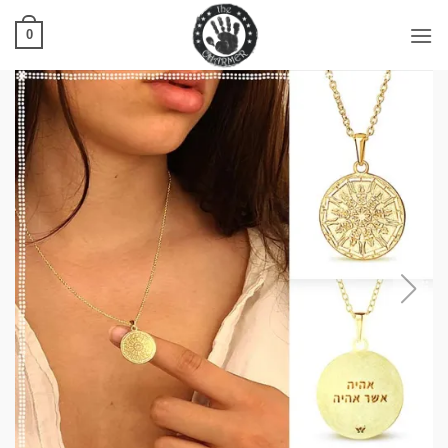
Ski
t
0
conten