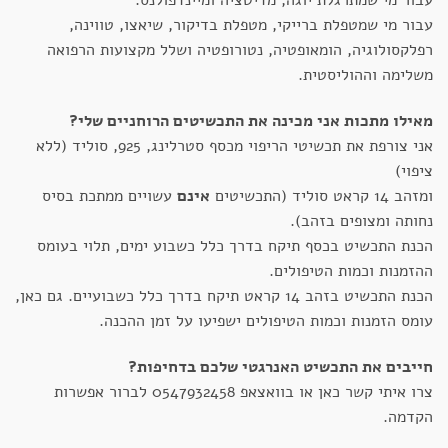
עבור מי שמתרגלת יוגה, מדיטציה ומיינדפולנס.
עבור מי שמטפלת ברייקי, מטפלת בדיקור, שיאצו, טווינה,
רפלקסולוגיה, הומאופטיה, נטורופטיה ושלל מקצועות הרפואה
משלימה וההוליסטית.
מאילו מתכות אני מכינה את התכשיטים הרוחניים שלי?
אני צורפת את תכשיטי הריפוי מכסף סטרלינג, 925, סוליד (ללא
ציפוי)
ומזהב 14 קראט סוליד (התכשיטים
אינם
עשויים ממתכת בסיס
נחותה ומצופים בזהב).
הכנת התכשיט בכסף תיקח בדרך כלל כשבוע ימים, תלוי בעומס
ההזמנות וכמות הטיפולים.
הכנת התכשיט בזהב 14 קראט תיקח בדרך כלל כשבועיים. גם כאן,
עומס הזמנות וכמות הטיפולים ישפיעו על זמן ההכנה.
חייבים את התכשיט האנרגטי שלכם בדחיפות?
צרו איתי קשר כאן או בוואצאפ 0547932458 לברור אפשרות
הקדמה.