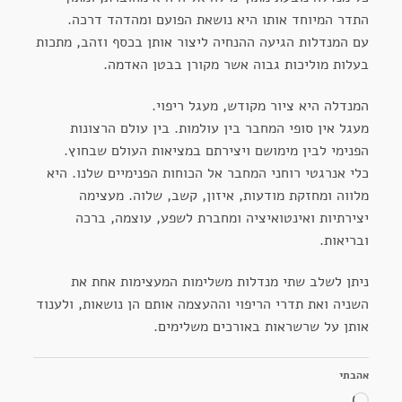
התדר המיוחד אותו היא נושאת הפועם ומהדהד דרכה.
עם המנדלות הגיעה ההנחיה ליצור אותן בכסף וזהב, מתכות
בעלות מוליכות גבוה אשר מקורן בבטן האדמה.
המנדלה היא ציור מקודש, מעגל ריפוי.
מעגל אין סופי המחבר בין עולמות. בין עולם הרצונות
הפנימי לבין מימושם ויצירתם במציאות העולם שבחוץ.
כלי אנרגטי רוחני המחבר אל הכוחות הפנימיים שלנו. היא
מלווה ומחזקת מודעות, איזון, קשב, שלוה. מעצימה
יצירתיות ואינטואיציה ומחברת לשפע, עוצמה, ברכה
ובריאות.
ניתן לשלב שתי מנדלות משלימות המעצימות אחת את
השניה ואת תדרי הריפוי וההעצמה אותם הן נושאות, ולענוד
אותן על שרשראות באורכים משלימים.
אהבתי
טוען...