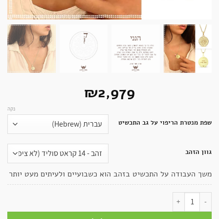
₪
2,979
נקה
שפת מנטרת הריפוי על גב התכשיט
גוון הזהב
משך העבודה על התכשיט בזהב הוא כשבועיים ולעיתים מעט יותר
כמות של שרשרת מנדלה | תכשיט ריפוי והעצמה – הנני – I Am - זהב 14K