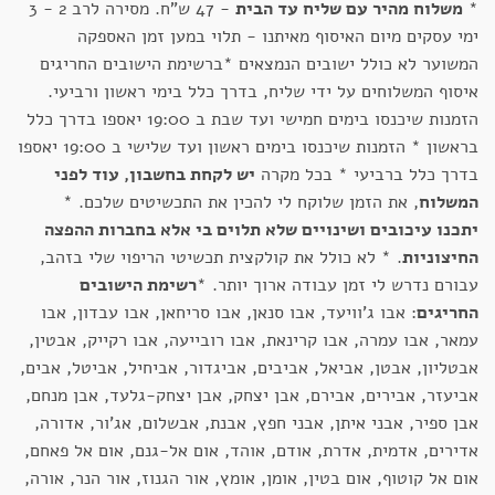
*
משלוח מהיר עם שליח עד הבית
- 47 ש"ח. מסירה לרב 2 - 3
ימי עסקים מיום האיסוף מאיתנו - תלוי במען זמן האספקה
המשוער לא כולל ישובים הנמצאים *ברשימת הישובים החריגים
איסוף המשלוחים על ידי שליח, בדרך כלל בימי ראשון ורביעי.
הזמנות שיכנסו בימים חמישי ועד שבת ב 19:00 יאספו בדרך כלל
בראשון * הזמנות שיכנסו בימים ראשון ועד שלישי ב 19:00 יאספו
בדרך כלל ברביעי * בכל מקרה
יש לקחת בחשבון, עוד לפני
המשלוח
, את הזמן שלוקח לי להכין את התכשיטים שלכם. *
יתכנו עיכובים ושינויים שלא תלוים בי אלא בחברות ההפצה
החיצוניות
. * לא כולל את קולקצית תכשיטי הריפוי שלי בזהב,
עבורם נדרש לי זמן עבודה ארוך יותר. *
רשימת הישובים
החריגים
: אבו ג'וויעד, אבו סנאן, אבו סריחאן, אבו עבדון, אבו
עמאר, אבו עמרה, אבו קרינאת, אבו רובייעה, אבו רקייק, אבטין,
אבטליון, אבטן, אביאל, אביבים, אביגדור, אביחיל, אביטל, אבים,
אביעזר, אבירים, אבירם, אבן יצחק, אבן יצחק-גלעד, אבן מנחם,
אבן ספיר, אבני איתן, אבני חפץ, אבנת, אבשלום, אג'ור, אדורה,
אדירים, אדמית, אדרת, אודם, אוהד, אום אל-גנם, אום אל פאחם,
אום אל קוטוף, אום בטין, אומן, אומץ, אור הגנוז, אור הנר, אורה,