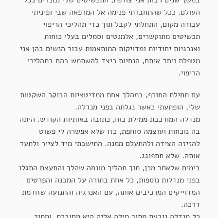
העולם. ככל שהתחברתי פנימה אל המרפאה שבי ופיניתי
עבורה מקום, התחלתי לקבל תוך כדי תהליכי הריפוי
תכשיטים מתוקשרים, אלמנטים וסמלים בעלי כוחות
ואנרגיות יחודיות ומדויקות המותאמות עבור הנשים בהן אני
מטפלת ויחד איתם, הנחיות כיצד להשתמש בהם בתהליכי
הריפוי.
עם תחילת החורף, במהלך אחת ממדיטציות הבוקר השקטות
שלי, הופתעתי כאשר נגלתה בפני מנדלה.
מנדלה המורכבת ממילת כוח, כתובה באותיות הקודש. היתה
בה נוכחות ועוצמה סוחפת, כזו שלא אפשרה לי פשוט
להזיזה הצידה ולהתעלם ממנה. התישבתי מיד לצייר ולתעד
אותה. שלא תתפוגג.
בימים שלאחר מכן, תוך תהליך מונחה שהלך והתעצם התגלו
בפני מנדלות נוספות, כל אחת בתורה על המבנה והפרטים
המדוייקים המרכיבים אותה, עם האנרגיה והתנועה שזורמת
דרכה.
כל מנדלה נובעת מתוך מילה אליה היא מחוברת, ומתוך