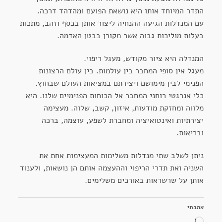
התדר המיוחד אותו היא נושאת הפועם ומהדהד דרכה.
עם המנדלות הגיעה ההנחיה ליצור אותן בכסף וזהב, מתכות
בעלות מוליכות גבוה אשר מקורן בבטן האדמה.
המנדלה היא ציור מקודש, מעגל ריפוי.
מעגל אין סופי המחבר בין עולמות. בין עולם הרצונות
הפנימי לבין מימושם ויצירתם במציאות העולם שבחוץ.
כלי אנרגטי רוחני המחבר אל הכוחות הפנימיים שלנו. היא
מלווה ומחזקת מודעות, איזון, קשב, שלוה. מעצימה
יצירתיות ואינטואיציה ומחברת לשפע, עוצמה, ברכה
ובריאות.
ניתן לשלב שתי מנדלות משלימות המעצימות אחת את
השניה ואת תדרי הריפוי וההעצמה אותם הן נושאות, ולענוד
אותן על שרשראות באורכים משלימים.
אהבתי
טוען...