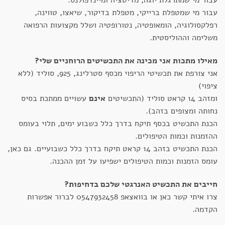
עבור מי שמתרגלת יוגה, מדיטציה ומיינדפולנס.
עבור מי שמטפלת ברייקי, מטפלת בדיקור, שיאצו, טווינה,
רפלקסולוגיה, הומאופטיה, נטורופטיה ושלל מקצועות הרפואה
משלימה וההוליסטית.
מאילו מתכות אני מכינה את התכשיטים הרוחניים שלי?
אני צורפת את תכשיטי הריפוי מכסף סטרלינג, 925, סוליד (ללא
ציפוי)
ומזהב 14 קראט סוליד (התכשיטים
אינם
עשויים ממתכת בסיס
נחותה ומצופים בזהב).
הכנת התכשיט בכסף תיקח בדרך כלל כשבוע ימים, תלוי בעומס
ההזמנות וכמות הטיפולים.
הכנת התכשיט בזהב 14 קראט תיקח בדרך כלל כשבועיים. גם כאן,
עומס הזמנות וכמות הטיפולים ישפיעו על זמן ההכנה.
חייבים את התכשיט האנרגטי שלכם בדחיפות?
צרו איתי קשר כאן או בוואצאפ 0547932458 לברור אפשרות
הקדמה.