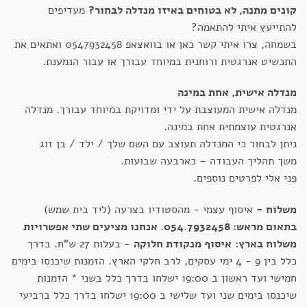
קונים מתנה, לא בטוחים באיזו מנדלה לבחור?
מעדיפים
להתייעץ איתי להתאמה?
בשמחה, צרו איתי קשר כאן או בוואצאפ 0547932458 ואתאים את
התכשיט אנרגטית ורוחנית במיוחד עבורך או עבור הנמענת.
מנדלה אישית, אחת במינה
מנדלה אישית המעוצבת על ידי ומדויקת במיוחד עבורך. מנדלה
אנרגטית עוצמתית אחת במינה.
ניתן לבחור כי המנדלה תעוצב עם השם שלך / ילד / בן זוג
משך תהליך העבודה – כארבעה שבועות.
פני אלי לפרטים נוספים.
משלוח -
איסוף עצמי - מהסטודיו בצרעה (ליד בית שמש)
בתאום מראש: 054.7932458
.
אנחנו מציעים שתי אפשרויות
משלוח בארץ:
איסוף מנקודת חלוקה
- בעלות 27 ש"ח. בדרך
כלל בין 9 - 4 ימי עסקים, לרב חלקי הארץ. הזמנות שיכנסו בימים
חמישי ועד ראשון ב 19:00 ישלחו בדרך כלל בשני * הזמנות
שיכנסו בימים שני ועד שלישי ב 19:00 ישלחו בדרך כלל ברביעי