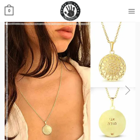
Ski
t
0
conten