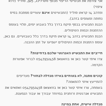
אני צורפת את תכשיטי הריפוי מכסף סטרלינג, 925, סוליד (ללא
ציפוי)
ומזהב 14 קראט סוליד (התכשיטים
אינם
עשויים ממתכת בסיס
נחותה ומצופים בזהב).
הכנת התכשיט בכסף תיקח בדרך כלל כשבוע ימים, תלוי בעומס
ההזמנות וכמות הטיפולים.
הכנת התכשיט בזהב 14 קראט תיקח בדרך כלל כשבועיים. גם כאן,
עומס הזמנות וכמות הטיפולים ישפיעו על זמן ההכנה.
חייבים את התכשיט האנרגטי שלכם בדחיפות?
צרו איתי קשר כאן או בוואצאפ 0547932458 לברור אפשרות
הקדמה.
קונים מתנה, לא בטוחים באיזו מנדלה לבחור?
מעדיפים
להתייעץ איתי להתאמה?
בשמחה, צרו איתי קשר כאן או בוואצאפ 0547932458 ואתאים את
התכשיט אנרגטית ורוחנית במיוחד עבורך או עבור הנמענת.
מנדלה אישית, אחת במינה