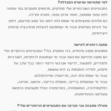
למי מתאימה שרשרת המנדלה?
התכשיטים האנרגטיים שלי מחזקים, מרפאים ותומכים במי שחווה
לחץ נפשי מתמשך, חוסר איזון נפשי, סטרס וחרדה.
הם מלווים ומעצימים מי שמתרגלת זימון של שפע מהיקום, זימון
של זוגיות ונפלאים עבור מי שמחפשת להעלות מוטיבציה פנימית
ויצירתיות.
מתנה רוחנית לאישה
מחפשים מתנה מיוחדת, כזו שתקלע בול? התכשיטים הרוחניים שלי
הם מתנה מדויקת ומרגשת עבור מי שנמשכת לרוחניות, לאנרגיות
ולתדרים, לתקשור, לריפוי אנרגטי וריפוי רוחני בכל שלב של
חיפוש, למידה והתנסות בו היא נמצאת.
עבור מי שמתרגלת יוגה, מדיטציה ומיינדפולנס.
עבור מי שמטפלת ברייקי, מטפלת בדיקור, שיאצו, טווינה,
רפלקסולוגיה, הומאופטיה, נטורופטיה ושלל מקצועות הרפואה
משלימה וההוליסטית.
מאילו מתכות אני מכינה את התכשיטים הרוחניים שלי?