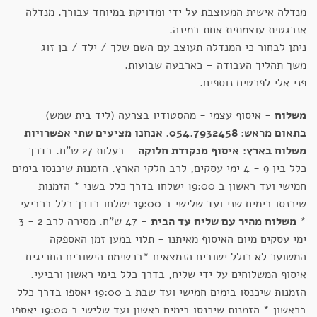
מנדלה אישית המעוצבת על ידי ומדויקת במיוחד עבורך. מנדלה
אנרגטית עוצמתית אחת במינה.
ניתן לבחור כי המנדלה תעוצב עם השם שלך / ילד / בן זוג
משך תהליך העבודה – כארבעה שבועות.
פני אלי לפרטים נוספים.
משלוח -
איסוף עצמי - מהסטודיו בצרעה (ליד בית שמש)
בתאום מראש: 054.7932458
.
אנחנו מציעים שתי אפשרויות
משלוח בארץ:
איסוף מנקודת חלוקה
- בעלות 27 ש"ח. בדרך
כלל בין 9 - 4 ימי עסקים, לרב חלקי הארץ. הזמנות שיכנסו בימים
חמישי ועד ראשון ב 19:00 ישלחו בדרך כלל בשני * הזמנות
שיכנסו בימים שני ועד שלישי ב 19:00 ישלחו בדרך כלל ברביעי
*
משלוח מהיר עם שליח עד הבית
- 47 ש"ח. מסירה לרב 2 - 3
ימי עסקים מיום האיסוף מאיתנו - תלוי במען זמן האספקה
המשוער לא כולל ישובים הנמצאים *ברשימת הישובים החריגים
איסוף המשלוחים על ידי שליח, בדרך כלל בימי ראשון ורביעי.
הזמנות שיכנסו בימים חמישי ועד שבת ב 19:00 יאספו בדרך כלל
בראשון * הזמנות שיכנסו בימים ראשון ועד שלישי ב 19:00 יאספו