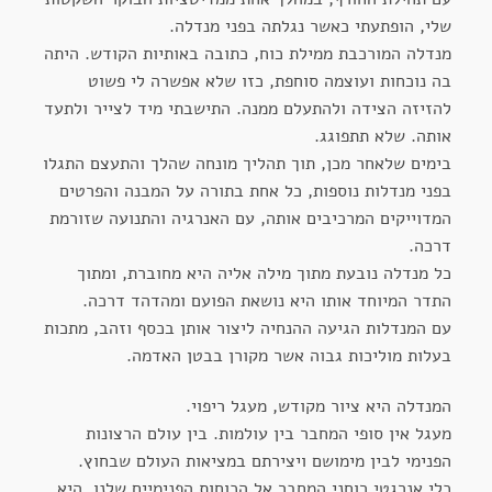
שלי, הופתעתי כאשר נגלתה בפני מנדלה.
מנדלה המורכבת ממילת כוח, כתובה באותיות הקודש. היתה
בה נוכחות ועוצמה סוחפת, כזו שלא אפשרה לי פשוט
להזיזה הצידה ולהתעלם ממנה. התישבתי מיד לצייר ולתעד
אותה. שלא תתפוגג.
בימים שלאחר מכן, תוך תהליך מונחה שהלך והתעצם התגלו
בפני מנדלות נוספות, כל אחת בתורה על המבנה והפרטים
המדוייקים המרכיבים אותה, עם האנרגיה והתנועה שזורמת
דרכה.
כל מנדלה נובעת מתוך מילה אליה היא מחוברת, ומתוך
התדר המיוחד אותו היא נושאת הפועם ומהדהד דרכה.
עם המנדלות הגיעה ההנחיה ליצור אותן בכסף וזהב, מתכות
בעלות מוליכות גבוה אשר מקורן בבטן האדמה.
המנדלה היא ציור מקודש, מעגל ריפוי.
מעגל אין סופי המחבר בין עולמות. בין עולם הרצונות
הפנימי לבין מימושם ויצירתם במציאות העולם שבחוץ.
כלי אנרגטי רוחני המחבר אל הכוחות הפנימיים שלנו. היא