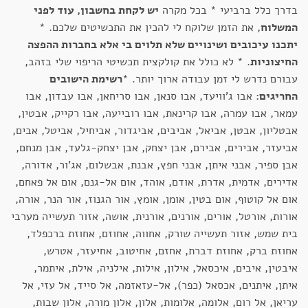
בדרך כלל ברביעי * בכל מקרה
יש לקחת בחשבון, עוד לפני
המשלוח
, את הזמן שלוקח לי להכין את התכשיטים שלכם. *
יתכנו עיכובים ושינויים שלא תלוים בי אלא בחברות ההפצה
החיצוניות
. * לא כולל את קולקצית תכשיטי הריפוי שלי בזהב,
עבורם נדרש לי זמן עבודה ארוך יותר. *
רשימת הישובים
החריגים
: אבו ג'וויעד, אבו סנאן, אבו סריחאן, אבו עבדון, אבו
עמאר, אבו עמרה, אבו קרינאת, אבו רובייעה, אבו רקייק, אבטין,
אבטליון, אבטן, אביאל, אביבים, אביגדור, אביחיל, אביטל, אבים,
אביעזר, אבירים, אבירם, אבן יצחק, אבן יצחק-גלעד, אבן מנחם,
אבן ספיר, אבני איתן, אבני חפץ, אבנת, אבשלום, אג'ור, אדורה,
אדירים, אדמית, אדרת, אודם, אוהד, אום אל-גנם, אום אל פאחם,
אום אל קוטוף, אום בטין, אומן, אומץ, אור הגנוז, אור הנר, אורה,
אורות, אורטל, אורים, אורנים, אורנית, אושה, אזור תעשייה מערבי
בית שמש, אזור תעשייה שורק, אחווה, אחוזם, אחוזת ברכפלד,
אחוזת ברק, אחוזת דברת, אחזם, אחיטוב, אחיעזר, אטרש,
איבטין, איבים, איכסאל, אילון, אילות, אילניה, אילת, איתמר,
איתן, איתנים, אכסאל (כפר), אל-עזאזמה, אל סייד, אל עזי, אל
עריאן, אל רום, אלומה, אלומות, אלון, אלון מורה, אלון שבות,