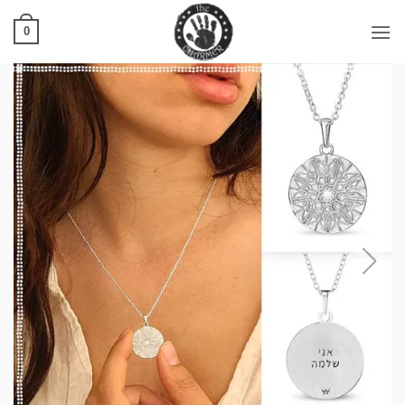
Ski
t
0
conten