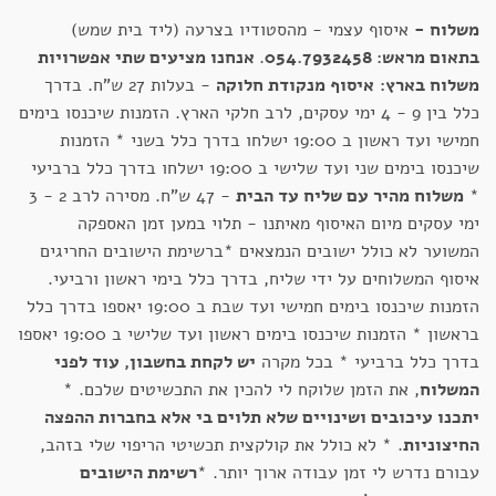
משלוח -
איסוף עצמי - מהסטודיו בצרעה (ליד בית שמש)
בתאום מראש: 054.7932458
.
אנחנו מציעים שתי אפשרויות
משלוח בארץ:
איסוף מנקודת חלוקה
- בעלות 27 ש"ח. בדרך
כלל בין 9 - 4 ימי עסקים, לרב חלקי הארץ. הזמנות שיכנסו בימים
חמישי ועד ראשון ב 19:00 ישלחו בדרך כלל בשני * הזמנות
שיכנסו בימים שני ועד שלישי ב 19:00 ישלחו בדרך כלל ברביעי
*
משלוח מהיר עם שליח עד הבית
- 47 ש"ח. מסירה לרב 2 - 3
ימי עסקים מיום האיסוף מאיתנו - תלוי במען זמן האספקה
המשוער לא כולל ישובים הנמצאים *ברשימת הישובים החריגים
איסוף המשלוחים על ידי שליח, בדרך כלל בימי ראשון ורביעי.
הזמנות שיכנסו בימים חמישי ועד שבת ב 19:00 יאספו בדרך כלל
בראשון * הזמנות שיכנסו בימים ראשון ועד שלישי ב 19:00 יאספו
בדרך כלל ברביעי * בכל מקרה
יש לקחת בחשבון, עוד לפני
המשלוח
, את הזמן שלוקח לי להכין את התכשיטים שלכם. *
יתכנו עיכובים ושינויים שלא תלוים בי אלא בחברות ההפצה
החיצוניות
. * לא כולל את קולקצית תכשיטי הריפוי שלי בזהב,
עבורם נדרש לי זמן עבודה ארוך יותר. *
רשימת הישובים