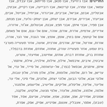
החריגים
: אבו ג'וויעד, אבו סנאן, אבו סריחאן, אבו עבדון, אבו
עמאר, אבו עמרה, אבו קרינאת, אבו רובייעה, אבו רקייק, אבטין,
אבטליון, אבטן, אביאל, אביבים, אביגדור, אביחיל, אביטל, אבים,
אביעזר, אבירים, אבירם, אבן יצחק, אבן יצחק-גלעד, אבן מנחם,
אבן ספיר, אבני איתן, אבני חפץ, אבנת, אבשלום, אג'ור, אדורה,
אדירים, אדמית, אדרת, אודם, אוהד, אום אל-גנם, אום אל פאחם,
אום אל קוטוף, אום בטין, אומן, אומץ, אור הגנוז, אור הנר, אורה,
אורות, אורטל, אורים, אורנים, אורנית, אושה, אזור תעשייה מערבי
בית שמש, אזור תעשייה שורק, אחווה, אחוזם, אחוזת ברכפלד,
אחוזת ברק, אחוזת דברת, אחזם, אחיטוב, אחיעזר, אטרש,
איבטין, איבים, איכסאל, אילון, אילות, אילניה, אילת, איתמר,
איתן, איתנים, אכסאל (כפר), אל-עזאזמה, אל סייד, אל עזי, אל
עריאן, אל רום, אלומה, אלומות, אלון, אלון מורה, אלון שבות,
אלוני אבא, אלוני הבשן, אלוני יצחק, אלונים, אלי סיני, אלי עד,
אליעד, אליפז, אליפלט, אליקים, אלישיב, אלישמע, אלמגור,
אלמה, אלמוג, אלמות, אלעזר, אלפי מנשה, אלקוש, אלקנה,
אמונים, אמירים, אמן, אמנון, אמץ, אמציה, אניעם, אסד, אסד
(שבט), אספר, אעבלין, אעצם, אפיניש, אפיק, אפק, אפרת,