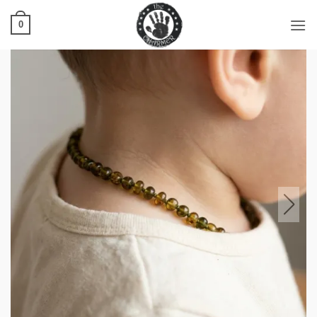
Ski
t
0
conten