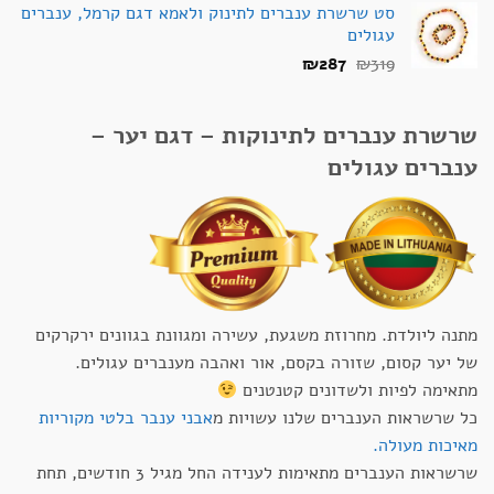
סט שרשרת ענברים לתינוק ולאמא דגם קרמל, ענברים
עגולים
המחיר
המחיר
₪
287
₪
319
המקורי
הנוכחי
היה:
הוא:
שרשרת ענברים לתינוקות – דגם יער –
₪287.
₪319.
ענברים עגולים
מתנה ליולדת. מחרוזת משגעת, עשירה ומגוונת בגוונים ירקרקים
של יער קסום, שזורה בקסם, אור ואהבה מענברים עגולים.
מתאימה לפיות ולשדונים קטנטנים
כל שרשראות הענברים שלנו עשויות מ
אבני ענבר בלטי מקוריות
מאיכות מעולה.
שרשראות הענברים מתאימות לענידה החל מגיל 3 חודשים, תחת