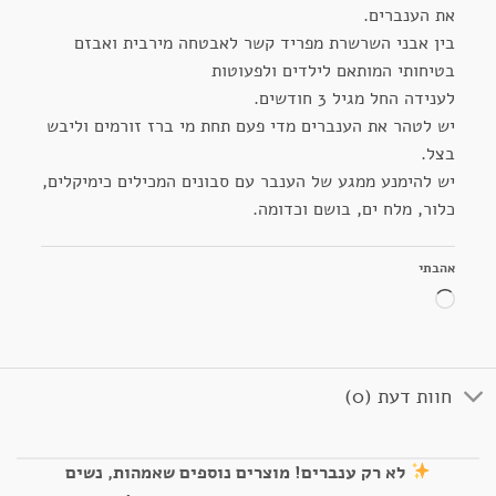
את הענברים.
בין אבני השרשרת מפריד קשר לאבטחה מירבית ואבזם
בטיחותי המותאם לילדים ולפעוטות
לענידה החל מגיל 3 חודשים.
יש לטהר את הענברים מדי פעם תחת מי ברז זורמים וליבש
בצל.
יש להימנע ממגע של הענבר עם סבונים המכילים כימיקלים,
כלור, מלח ים, בושם וכדומה.
אהבתי
טוען...
חוות דעת (0)
לא רק ענברים! מוצרים נוספים שאמהות, נשים