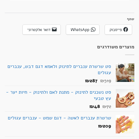
שתף
פייסבוק
WhatsApp
דואר אלקטרוני
מוצרים משודרגים
סט שרשרת ענברים לתינוק ולאמא דגם דבש, ענברים
עגולים
המחיר
המחיר
₪
287
₪
319
המקורי
הנוכחי
סט נשכנים לתינוק - מתנת לאם ולתינוק - חיות יער -
היה:
הוא:
עץ טבעי
₪287.
₪319.
המחיר
המחיר
₪
48
₪
72
המקורי
הנוכחי
שרשרת ענברים לאשה - דגם שמש - ענברים עגולים
היה:
הוא:
₪48.
₪72.
₪
209