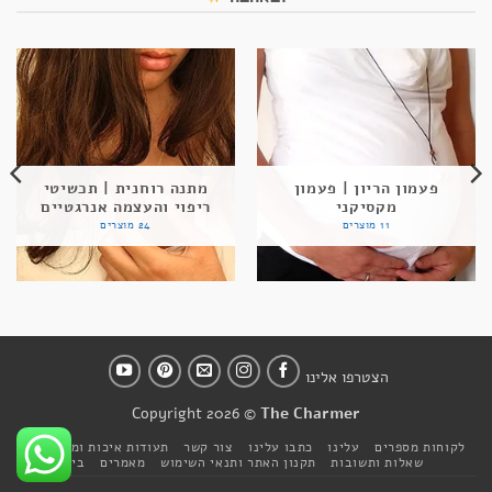
פעמון הריון | פעמון
מתנה רוחנית | תכשיטי
מקסיקני
ריפוי והעצמה אנרגטיים
11 מוצרים
24 מוצרים
הצטרפו אלינו
Copyright 2026 ©
The Charmer
לקוחות מספרים
עלינו
כתבו עלינו
צור קשר
תעודות איכות ומקוריות
שאלות ותשובות
תקנון האתר ותנאי השימוש
מאמרים
בית