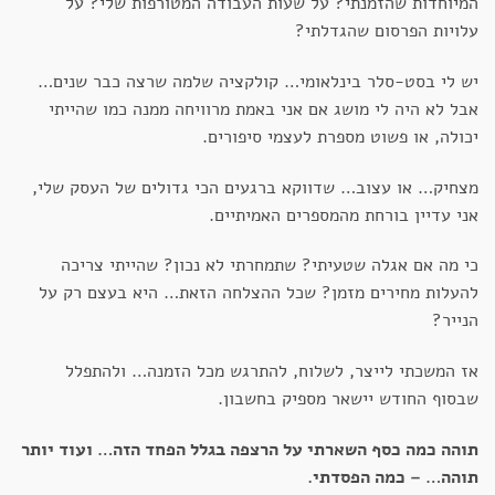
המיוחדות שהזמנתי? על שעות העבודה המטורפות שלי? על
עלויות הפרסום שהגדלתי?
יש לי בסט-סלר בינלאומי… קולקציה שלמה שרצה כבר שנים…
אבל לא היה לי מושג אם אני באמת מרוויחה ממנה כמו שהייתי
יכולה, או פשוט מספרת לעצמי סיפורים.
מצחיק… או עצוב… שדווקא ברגעים הכי גדולים של העסק שלי,
אני עדיין בורחת מהמספרים האמיתיים.
כי מה אם אגלה שטעיתי? שתמחרתי לא נכון? שהייתי צריכה
להעלות מחירים מזמן? שכל ההצלחה הזאת… היא בעצם רק על
הנייר?
אז המשכתי לייצר, לשלוח, להתרגש מכל הזמנה… ולהתפלל
שבסוף החודש יישאר מספיק בחשבון.
תוהה כמה כסף השארתי על הרצפה בגלל הפחד הזה… ועוד יותר
תוהה… – כמה הפסדתי.