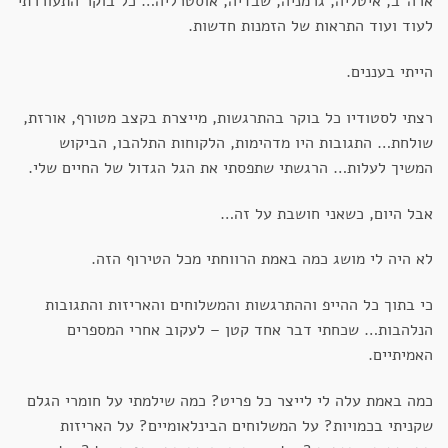
ארה"ב, איטליה, גרמניה, שבדיה, אוסטרליה… כל בוקר התעוררתי
לעוד ועוד התראות של הזמנות חדשות.
הייתי בעננים.
רצתי לסטודיו כל בוקר בהתרגשות, מייצרת בקצב מטורף, אורזת,
שולחת… התגובות היו מדהימות, הלקוחות התלהבו, הביקוש
המשיך לעלות… הרגשתי שתפסתי את הגל הגדול של החיים שלי.
אבל היום, כשאני חושבת על זה…
לא היה לי מושג כמה באמת הרווחתי מכל הטירוף הזה.
כי בתוך כל ההייפ וההתרגשות והמשלוחים והאריזות והתגובות
הנלהבות… שכחתי דבר אחד קטן – לעקוב אחרי המספרים
האמיתיים.
כמה באמת עלה לי לייצר כל פריט? כמה שילמתי על חומרי הגלם
שקניתי בכמויות? על המשלוחים הבינלאומיים? על האריזות