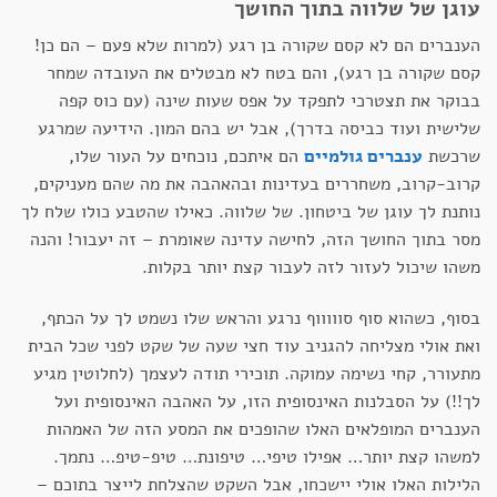
עוגן של שלווה בתוך החושך
הענברים הם לא קסם שקורה בן רגע (למרות שלא פעם – הם כן!
קסם שקורה בן רגע), והם בטח לא מבטלים את העובדה שמחר
בבוקר את תצטרכי לתפקד על אפס שעות שינה (עם כוס קפה
שלישית ועוד כביסה בדרך), אבל יש בהם המון. הידיעה שמרגע
שרכשת
ענברים גולמיים
הם איתכם, נוכחים על העור שלו,
קרוב-קרוב, משחררים בעדינות ובהאהבה את מה שהם מעניקים,
נותנת לך עוגן של ביטחון. של שלווה. כאילו שהטבע כולו שלח לך
מסר בתוך החושך הזה, לחישה עדינה שאומרת – זה יעבור! והנה
משהו שיכול לעזור לזה לעבור קצת יותר בקלות.
בסוף, כשהוא סוף סוווווף נרגע והראש שלו נשמט לך על הכתף,
ואת אולי מצליחה להגניב עוד חצי שעה של שקט לפני שכל הבית
מתעורר, קחי נשימה עמוקה. תוכירי תודה לעצמך (לחלוטין מגיע
לך!!) על הסבלנות האינסופית הזו, על האהבה האינסופית ועל
הענברים המופלאים האלו שהופכים את המסע הזה של האמהות
למשהו קצת יותר… אפילו טיפי… טיפונת… טיפ-טיפ… נתמך.
הלילות האלו אולי יישכחו, אבל השקט שהצלחת לייצר בתוכם –