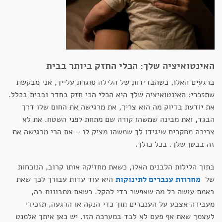
האינטואיציה שלך: הכלי החזק ביותר בבית
ברגעים האלו, כשהבדידות של הלילה סוגרת עלייך, אני מבקשת
שתזכרי: האינטואיציה שלך היא הכלי הכי חזק בחדר ובבית בכלל.
את יודעת בדיוק מה הוא צריך, את מרגישה את החום שלו דרך
הבגד, ואת מבינה שמשהו קורה שם מתחת לפני השטח. את לא
צריכה מחקרים שיגידו לך שמשהו מציק לו – את הרי מרגישה את
זה בבטן שלך. בכל כולך.
בתוך הלילות הלבנים האלו, כשאת מחזיקה אותו קרוב, הנוכחות
של
מחרוזת ענברים לתינוקות
היא עוד עדות עבורך לכך שאת
באמת עושה כל מה שאפשר כדי להקל. כשאת מתבוננת בה,
מעבירה אצבע על הענברים תוך כדי הנקה או הרגעה, תזכירי
לעצמך שאת אף פעם לא לבד במערכה הזו. יש כאן איתך אלמנט