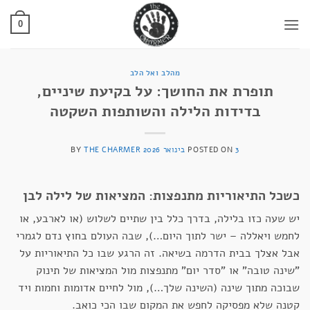
Ski
t
0
conten
מהלב ואל הלב
תופרת את החושך: על בקיעת שיניים,
בדידות הלילה והשותפות השקטה
3 בינואר 2026
POSTED ON
THE CHARMER
BY
כשכל התיאוריות מתנפצות: המציאות של לילה לבן
יש שעה כזו בלילה, בדרך כלל בין שתיים לשלוש (או לארבע, או
לחמש ויאללה – ישר לתוך היום…), שבה העולם בחוץ נדם לגמרי
אבל אצלך בבית הדרמה בשיאה. זה הרגע שבו כל התיאוריות על
"שינה טובה" או "סדר יום" מתנפצות מול המציאות של תינוק
שבוכה מתוך שינה (השינה שלך…), מול לחיים אדומות וחמות ויד
קטנה שלא מפסיקה לחפש את המקום שבו הכי כואב.